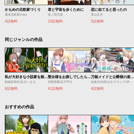
かもめの北欧家づくり
君と宇宙を歩くために
恋に似てると思ったの
週末北欧部chika
泥ノ田犬彦
景山五月
4話無料
10話無料
5話無料
同じジャンルの作品
私が大好きな小説家を殺すまで
聖女様をお探しでしたら妹で間違いありません。さあどうぞお連れください、今すぐ。
万能メイドと公爵様の楽しい日々
斜線堂有紀/足立いまる
伊賀海栗/足戸手斗
佐倉涼/内田ぱる/ウラシマ/伊藤テリヤキ
6話無料
41話無料
4話無料
おすすめの作品