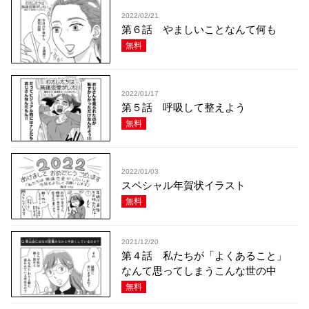
2022/02/21
第６話 やましいことなんて何も
無料
2022/01/17
第５話 呼吸して整えよう
無料
2022/01/03
スペシャル年賀状イラスト
無料
2021/12/20
第４話 私たちが「よくあること」
なんて思ってしまうこんな世の中
無料