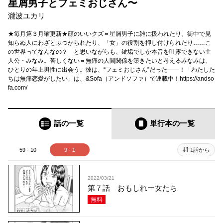
星屑男子とフェミおじさん〜
瀧波ユカリ
★毎月第３月曜更新★顔のいいクズ＝星屑男子に雑に扱われたり、街中で見
知らぬ人にわざとぶつかられたり、「女」の役割を押し付けられたり……こ
の世界ってなんなの？ と思いながらも、鍵垢でしか本音を吐露できない主
人公・みなみ。苦しくない＝無痛の人間関係を築きたいと考えるみなみは、
ひとりの年上男性に出会う。彼は、“フェミおじさん”だった――！「わたした
ちは無痛恋愛がしたい」は、&Sofa（アンドソファ）で連載中！https://andso
fa.com/
話の一覧
単行本
の一覧
59 - 10
9 - 1
1話から
2022/03/21
第７話 おもしれー女たち
無料