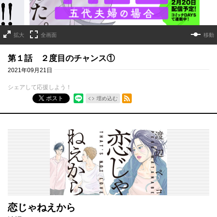
拡大
全画面
移動
第１話 ２度目のチャンス①
2021年09月21日
シェアして応援しよう！
RSSフィード
ポスト
埋め込む
恋じゃねえから