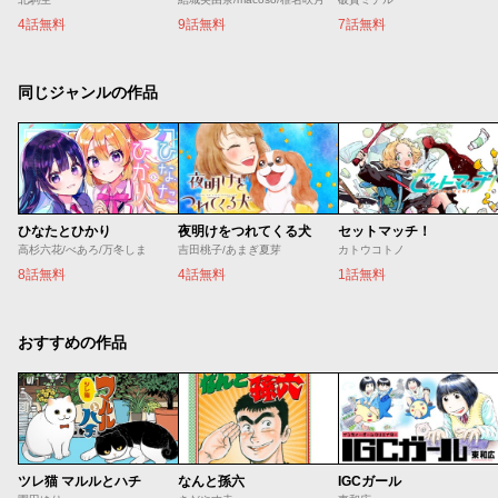
4話無料
9話無料
7話無料
同じジャンルの作品
ひなたとひかり
夜明けをつれてくる犬
セットマッチ！
高杉六花/べあろ/万冬しま
吉田桃子/あまぎ夏芽
カトウコトノ
8話無料
4話無料
1話無料
おすすめの作品
ツレ猫 マルルとハチ
なんと孫六
IGCガール