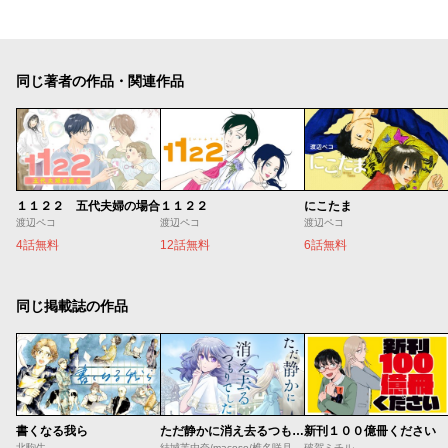
同じ著者の作品・関連作品
１１２２ 五代夫婦の場合
１１２２
にこたま
渡辺ペコ
渡辺ペコ
渡辺ペコ
4話無料
12話無料
6話無料
同じ掲載誌の作品
書くなる我ら
ただ静かに消え去るつもりでした
新刊１００億冊ください
北駒生
結城芙由奈/macoso/椎名咲月
破賀ミチル