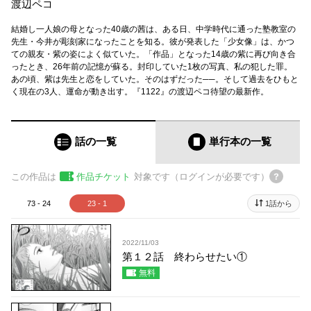
渡辺ペコ
結婚し一人娘の母となった40歳の茜は、ある日、中学時代に通った塾教室の
先生・今井が彫刻家になったことを知る。彼が発表した「少女像」は、かつ
ての親友・紫の姿によく似ていた。「作品」となった14歳の紫に再び向き合
ったとき、26年前の記憶が蘇る。封印していた1枚の写真、私の犯した罪。
あの頃、紫は先生と恋をしていた。そのはずだった──。そして過去をひもと
く現在の3人、運命が動き出す。『1122』の渡辺ペコ待望の最新作。
話の一覧
単行本
の一覧
この作品は
作品チケット
対象です（ログインが必要です）
73 - 24
23 - 1
1話から
2022/11/03
第１２話 終わらせたい①
無料