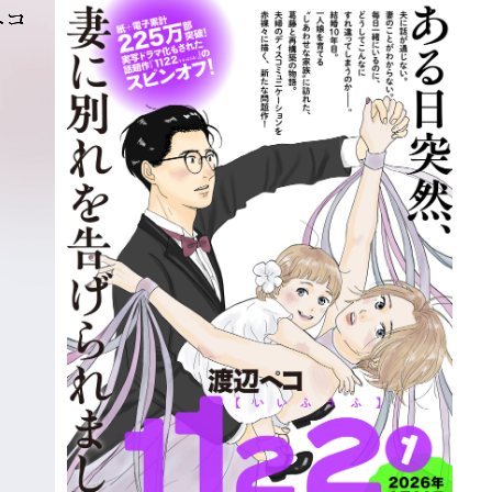
詳細ページへのリンク