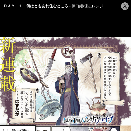
シ
ＤＡＹ．１ 何はともあれ住むところ
伊口紺/保志レンジ
ェ
ア
す
る