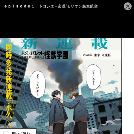
シ
ｅｐｉｓｏｄｅ１ トコシエ
玄道/モリオン航空航空
ェ
ア
す
る