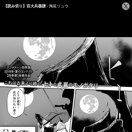
シ
【読み切り】百大兵器譜
陶延リュウ
ェ
ア
す
る