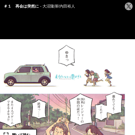
シ
＃１ 再会は突然に
大沼隆揮/内田裕人
ェ
ア
す
る