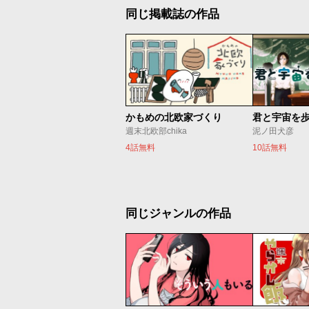
同じ掲載誌の作品
かもめの北欧家づくり
君と宇宙を
週末北欧部chika
泥ノ田犬彦
4話無料
10話無料
同じジャンルの作品