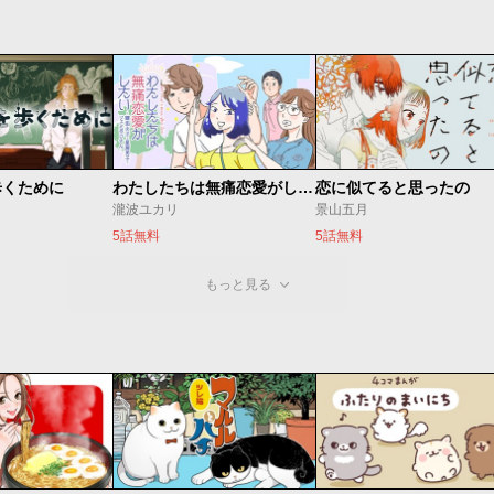
歩くために
わたしたちは無痛恋愛がしたい 〜鍵垢女子と星屑男子とフェミおじさん〜
恋に似てると思ったの
瀧波ユカリ
景山五月
5話無料
5話無料
もっと見る