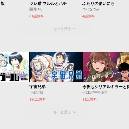
し飯
ツレ猫 マルルとハチ
ふたりのまいにち
園田ゆり
つじなつみ
81話無料
4話無料
もっと見る
宇宙兄弟
小山宙哉
伊口紺/中村優児
120話無料
11話無料
もっと見る