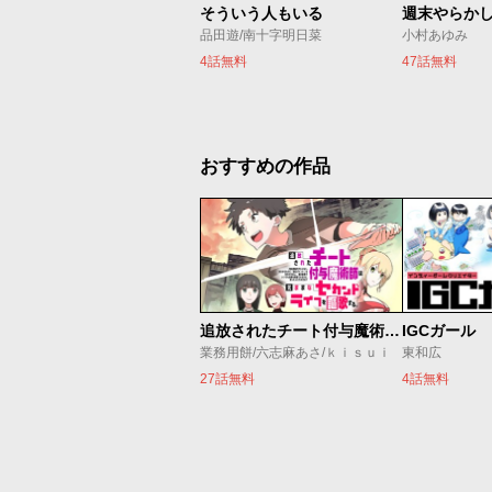
そういう人もいる
週末やらか
品田遊/南十字明日菜
小村あゆみ
4話無料
47話無料
おすすめの作品
追放されたチート付与魔術師は気ままなセカンドライフを謳歌する。 ～俺は武器だけじゃなく、あらゆるものに『強化ポイント』を付与できるし、俺の意思でいつでも効果を解除できるけど、残った人たち大丈夫？～
IGCガール
業務用餅/六志麻あさ/ｋｉｓｕｉ
東和広
27話無料
4話無料