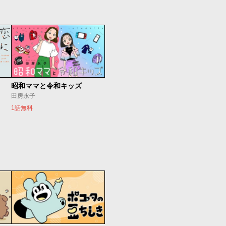
昭和ママと令和キッズ
田房永子
1話無料