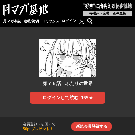
毎週火・金曜日正午更新
月マガ基地公式X
検索
ログイン
月マガ本誌
連載/読切
コミックス
第７８話 ふたりの世界
ログインして読む
155pt
会員登録（初回）で
新規会員登録する
50pt プレゼント！