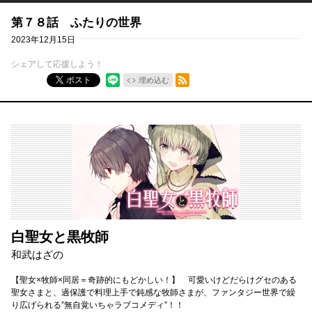
第７８話 ふたりの世界
2023年12月15日
シェアして応援しよう！
RSSフィード
ポスト
埋め込む
白聖女と黒牧師
和武はざの
【聖女×牧師×同居＝奇跡的にもどかしい！】 可愛いけどだらけグセのある
聖女さまと、過保護で料理上手で鈍感な牧師さまが、ファンタジー世界で繰
り広げられる”無自覚いちゃラブコメディ”！！