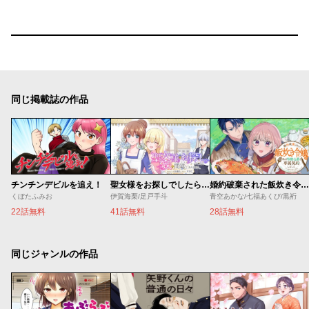
同じ掲載誌の作品
チンチンデビルを追え！
聖女様をお探しでしたら妹で間違いありません。さあどうぞお連れください、今すぐ。
婚約破棄された飯炊き令嬢の私は冷酷公爵と専属契約しました～ですが胃袋を掴んだ結果、冷たかった公爵様がどんどん優しくなっています～
くぼたふみお
伊賀海栗/足戸手斗
青空あかな/七福あくび/黒裄
22話無料
41話無料
28話無料
同じジャンルの作品