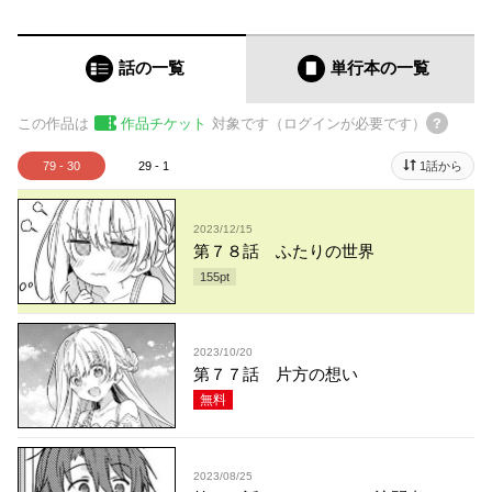
話の一覧
単行本
の一覧
この作品は
作品チケット
対象です（ログインが必要です）
79 - 30
29 - 1
1話から
2023/12/15
第７８話 ふたりの世界
155
pt
2023/10/20
第７７話 片方の想い
無料
2023/08/25