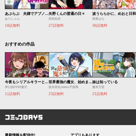
あぶらぶ 夫婦でアブノーマルなラブしませんか？
矢野くんの普通の日々
波うららかに、めおと日和
ありしゃん
田村結衣
西香はち
18話無料
27話無料
36話無料
おすすめの作品
今夜もシリアルキラーと待ち合わせ
世界最強の魔女、始めました ～私だけ『攻略サイト』を見れる世界で自由に生きます～
妹は知っている
伊口紺/中村優児
坂木持丸/riritto/戸賀環
雁木万里
11話無料
23話無料
21話無料
コミックDAYS
最新情報を配信中!
アプリもあります