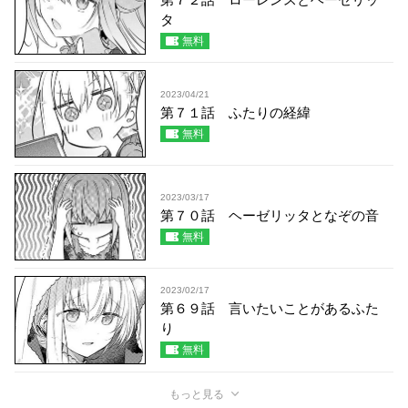
タ
無料
2023/04/21
第７１話 ふたりの経緯
無料
2023/03/17
第７０話 ヘーゼリッタとなぞの音
無料
2023/02/17
第６９話 言いたいことがあるふた
り
無料
もっと見る