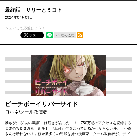
最終話 サリーとミコト
2024年07月09日
シェアして応援しよう！
RSSフィード
ポスト
埋め込む
ピーチボーイリバーサイド
ヨハネ
/
クール教信者
誰もが知る“あの童話”には続きがあった…！ 750万超のアクセスを記録する
伝説のＷＥＢ漫画、新生!! 『旦那が何を言っているかわからない件』『小森
さんは断れない！』ほか数多くの連載を持つ漫画家・クール教信者が、デビ