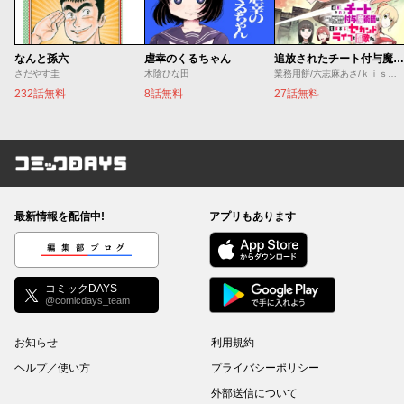
なんと孫六
虐幸のくるちゃん
追放されたチート付与魔術師は気ままなセカンドライフを謳歌する。 ～俺は武器だけじゃなく、あらゆるものに『強化ポイント』を付与できるし、俺の意思でいつでも効果を解除できるけど、残った人たち大丈夫？～
さだやす圭
木陰ひな田
業務用餅/六志麻あさ/ｋｉｓｕｉ
232話無料
8話無料
27話無料
コミックDAYS
最新情報を配信中!
アプリもあります
編集部ブログ
コミックDAYS
@comicdays_team
お知らせ
利用規約
ヘルプ／使い方
プライバシーポリシー
外部送信について