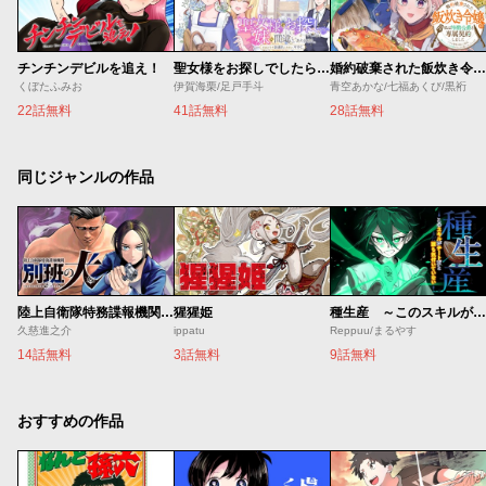
チンチンデビルを追え！
聖女様をお探しでしたら妹で間違いありません。さあどうぞお連れください、今すぐ。
婚約破棄された飯炊き令嬢の私は冷酷公爵と専属契約しました～ですが胃袋を掴んだ結果、冷たかった公爵様がどんどん優しくなっています～
くぼたふみお
伊賀海栗/足戸手斗
青空あかな/七福あくび/黒裄
22話無料
41話無料
28話無料
同じジャンルの作品
陸上自衛隊特務諜報機関 別班の犬
猩猩姫
種生産 ～このスキルがチートだとまだ誰も気付いていない～
久慈進之介
ippatu
Reppuu/まるやす
14話無料
3話無料
9話無料
おすすめの作品