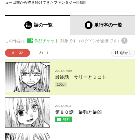
ュー以前から描き続けてきたファンタジー巨編!!
話の一覧
単行本
の一覧
この作品は
作品チケット
対象です（ログインが必要です）
81 - 32
31 - 1
1話から
2024/07/09
最終話 サリーとミコト
100
pt
2024/06/11
第８０話 最強と最凶
無料