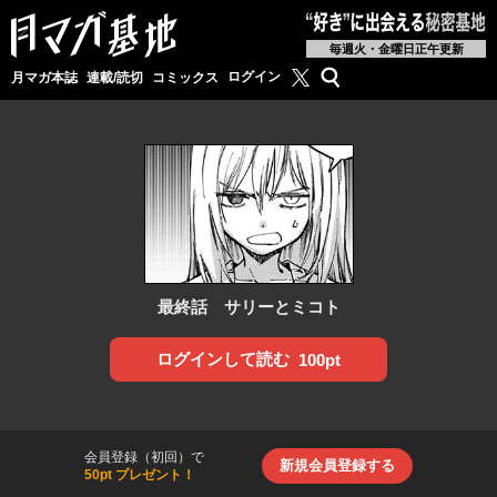
毎週火・金曜日正午更新
月マガ基地公式X
検索
ログイン
月マガ本誌
連載/読切
コミックス
最終話 サリーとミコト
ログインして読む
100pt
会員登録（初回）で
新規会員登録する
50pt プレゼント！