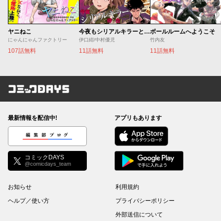
ヤニねこ
今夜もシリアルキラーと待ち合わせ
ボールルームへようこそ
にゃんにゃんファクトリー
伊口紺/中村優児
竹内友
107話無料
11話無料
11話無料
コミックDAYS
最新情報を配信中!
アプリもあります
編集部ブログ
コミックDAYS
@comicdays_team
お知らせ
利用規約
ヘルプ／使い方
プライバシーポリシー
外部送信について