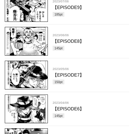
2023/07/06
【EPISODE9】
185
pt
2023/06/06
【EPISODE8】
145
pt
2023/05/06
【EPISODE7】
150
pt
2023/04/06
【EPISODE6】
145
pt