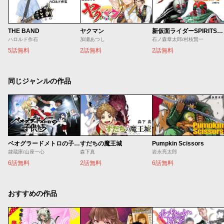
THE BAND
ヤクマン
新仮面ライダーSPIRITS ロンリー仮面ライダー編
ハロルド作石
加瀬あつし
石ノ森章太郎/村枝賢一
5話無料
2話無料
2話無料
同じジャンルの作品
ベオグラードメトロの子供たち
すだちの魔王城
Pumpkin Scissors
隷蔵庫/山座一心
森下真
岩永亮太郎
6話無料
2話無料
6話無料
おすすめの作品