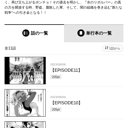
く、再び立ち上がるポンチョ！その過去を明かし、『水のリボルバー』の真
の力を開放する時、野盗、腐敗した軍、そして、闇の組織を巻き込む“新たな
戦争”への引き金となる！！
話の一覧
単行本
の一覧
全11話
1話から
2023/09/06
【EPISODE11】
205
pt
2023/08/04
【EPISODE10】
205
pt