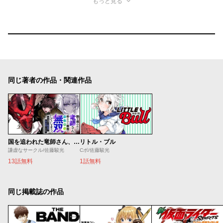
もっと見る
同じ著者の作品・関連作品
国を追われた竜師さん、拾われた隣国でうっかり無双してしまう。〜弱小国家が大陸最強の竜の楽園になるまで〜
リトル・ブル
謙虚なサークル/佐藤駿光
Cボ/佐藤駿光
13話無料
1話無料
同じ掲載誌の作品