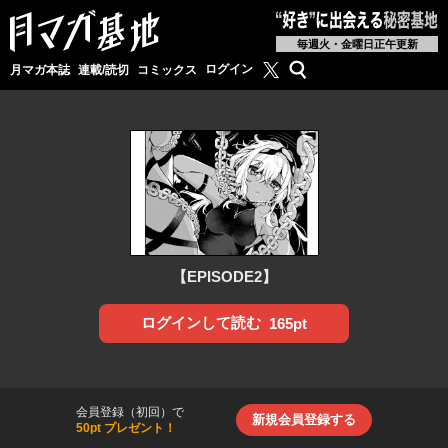
毎週火・金曜日正午更新
月マガ基地公式X
検索
ログイン
月マガ本誌
連載/読切
コミックス
【EPISODE2】
ログインして読む
165pt
会員登録（初回）で
新規会員登録する
50pt プレゼント！