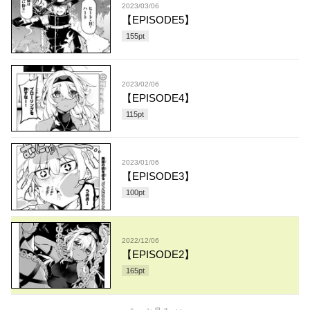
2023/03/06
【EPISODE5】
155
pt
2023/02/06
【EPISODE4】
115
pt
2023/01/06
【EPISODE3】
100
pt
2022/12/06
【EPISODE2】
165
pt