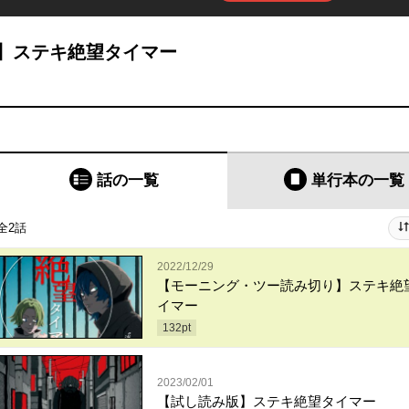
】ステキ絶望タイマー
話の一覧
単行本
の一覧
全2話
2022/12/29
【モーニング・ツー読み切り】ステキ絶
イマー
132
pt
2023/02/01
【試し読み版】ステキ絶望タイマー