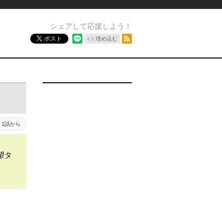
シェアして応援しよう！
RSSフィード
ポスト
埋め込む
1話から
望タ