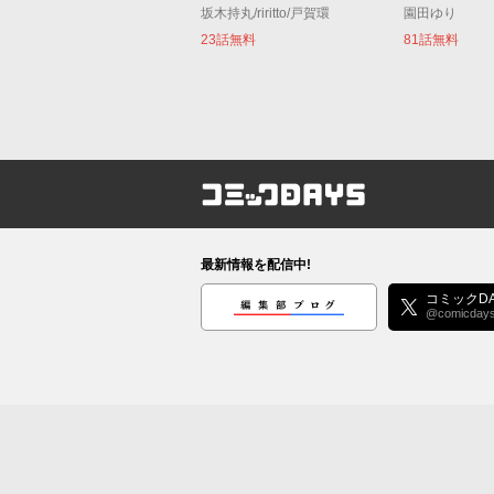
坂木持丸/riritto/戸賀環
園田ゆり
23話無料
81話無料
コミックDAYS
最新情報を配信中!
編集部ブログ
コミックDA
@comicday