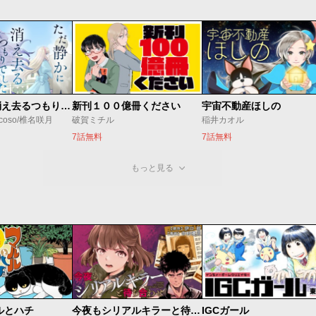
ただ静かに消え去るつもりでした
新刊１００億冊ください
宇宙不動産ほしの
coso/椎名咲月
破賀ミチル
稲井カオル
7話無料
7話無料
もっと見る
ルとハチ
今夜もシリアルキラーと待ち合わせ
IGCガール