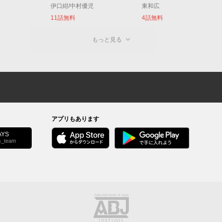
伊口紺/中村優児
東和広
11話無料
4話無料
もっと見る
アプリもあります
YS
s_team