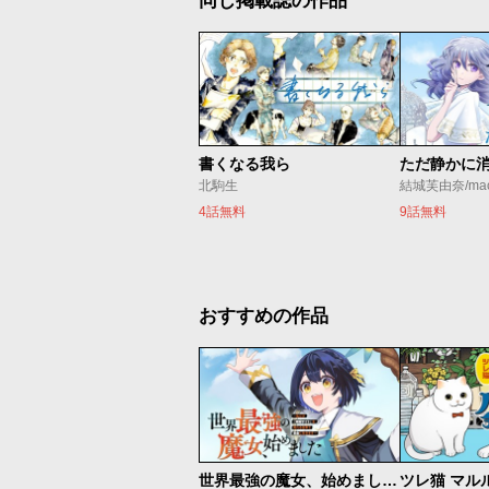
同じ掲載誌の作品
書くなる我ら
北駒生
結城芙由奈/ma
4話無料
9話無料
おすすめの作品
世界最強の魔女、始めました ～私だけ『攻略サイト』を見れる世界で自由に生きます～
ツレ猫 マル