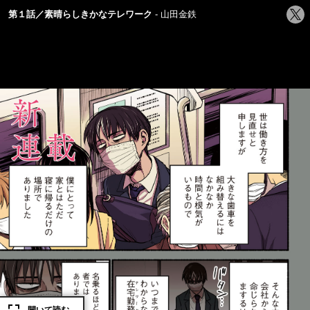
シ
第１話／素晴らしきかなテレワーク
山田金鉄
ェ
ア
す
る