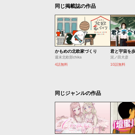
同じ掲載誌の作品
かもめの北欧家づくり
君と宇宙を
週末北欧部chika
泥ノ田犬彦
4話無料
10話無料
同じジャンルの作品