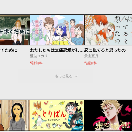
歩くために
わたしたちは無痛恋愛がしたい 〜鍵垢女子と星屑男子とフェミおじさん〜
恋に似てると思ったの
瀧波ユカリ
景山五月
5話無料
5話無料
もっと見る