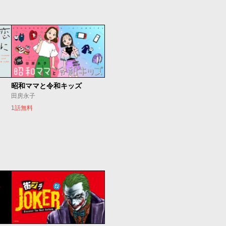
昭和ママと令和キッズ
田房永子
1話無料