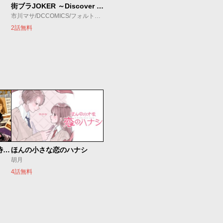
街ブラJOKER ～Discover The Next Gotham～
市川マサ/DCCOMICS/フォルトゥーナ
2話無料
今夜もシリアルキラーと待ち合わせ
ほんの小さな恋のハナシ
胡月
4話無料