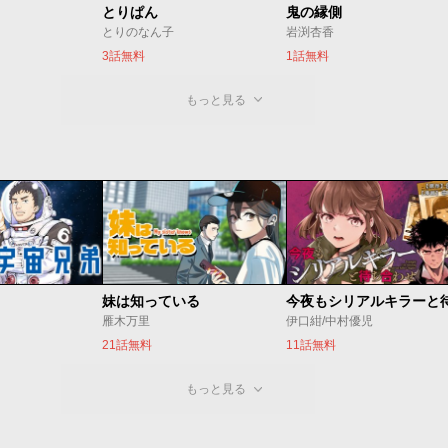
とりぱん
鬼の縁側
とりのなん子
岩渕杏香
3話無料
1話無料
もっと見る
妹は知っている
雁木万里
伊口紺/中村優児
21話無料
11話無料
もっと見る