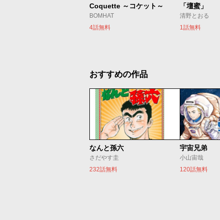
Coquette ～コケット～
「壇蜜」
BOMHAT
清野とおる
4話無料
1話無料
おすすめの作品
なんと孫六
宇宙兄弟
さだやす圭
小山宙哉
232話無料
120話無料