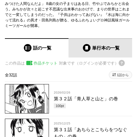
みつけた人間なんだよ」 8歳の女の子まりはある日、竹やぶでみちかと出会
う。みちかが次々と起こす不思議な出来事のおかげで、まりの世界はこれま
でと一変してしまうのだった。『子供はわかってあげない』『水は海に向か
って流れる』の異才・田島列島が贈る、ゆるふわちょいグロ神話風味ガール
ミーツガールが開幕。
話の一覧
単行本
の一覧
この作品は
作品チケット
対象です（ログインが必要です）
全32話
1話から
2026/02/26
第３２話「青人草と山と」の巻
100
pt
2025/12/25
第３１話「あちらとこちらをつなぐ
もの」の巻