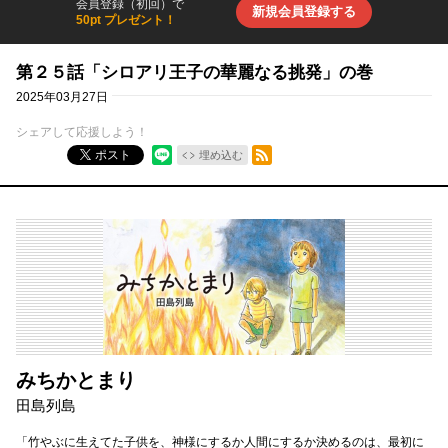
会員登録（初回）で
新規会員登録する
50pt プレゼント！
第２５話「シロアリ王子の華麗なる挑発」の巻
2025年03月27日
シェアして応援しよう！
RSSフィード
ポスト
埋め込む
みちかとまり
田島列島
「竹やぶに生えてた子供を、神様にするか人間にするか決めるのは、最初に