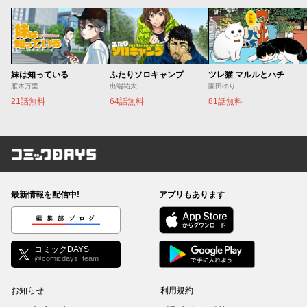
妹は知っている
ふたりソロキャンプ
ツレ猫 マルルとハチ
雁木万里
出端祐大
園田ゆり
21話無料
64話無料
81話無料
コミックDAYS
最新情報を配信中!
アプリもあります
編集部ブログ
コミックDAYS
@comicdays_team
お知らせ
利用規約