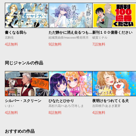
書くなる我ら
ただ静かに消え去るつもりでした
新刊１００億冊ください
北駒生
結城芙由奈/macoso/椎名咲月
破賀ミチル
4話無料
9話無料
7話無料
同じジャンルの作品
シルバー・スクリーン
ひなたとひかり
夜明けをつれてくる犬
いまい
高杉六花/べあろ/万冬しま
吉田桃子/あまぎ夏芽
4話無料
8話無料
4話無料
おすすめの作品