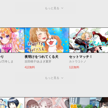
もっと見る
かり
夜明けをつれてくる犬
セットマッチ！
ろ/万冬しま
吉田桃子/あまぎ夏芽
カトウコトノ
4話無料
1話無料
もっと見る