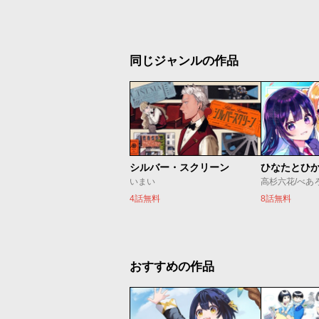
同じジャンルの作品
シルバー・スクリーン
ひなたとひ
いまい
高杉六花/べあ
4話無料
8話無料
おすすめの作品