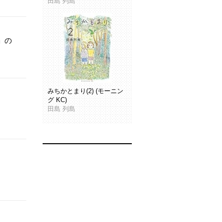
田島 列島
」の
みちかとまり(2) (モーニン
グ KC)
田島 列島