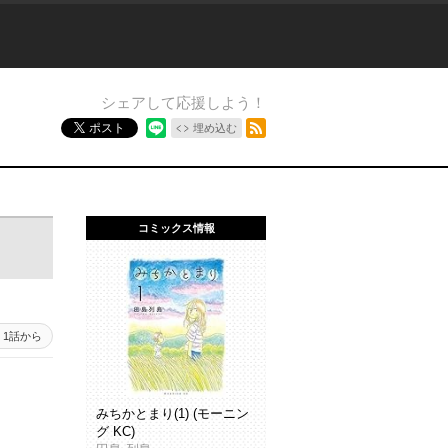
シェアして応援しよう！
RSSフィード
ポスト
埋め込む
コミックス情報
1話から
みちかとまり(1) (モーニン
グ KC)