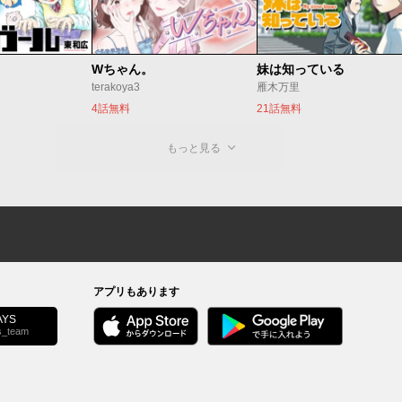
Wちゃん。
妹は知っている
terakoya3
雁木万里
4話無料
21話無料
もっと見る
アプリもあります
YS
s_team