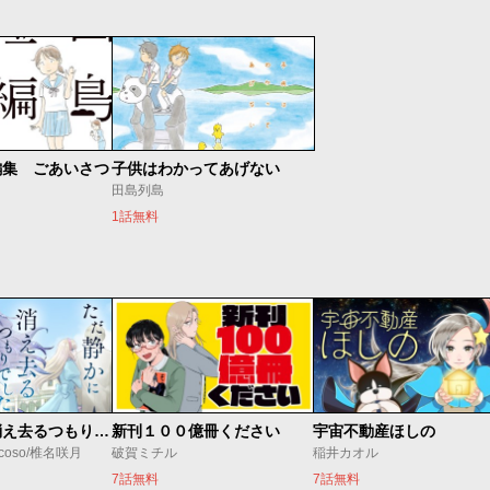
編集 ごあいさつ
子供はわかってあげない
田島列島
1話無料
ただ静かに消え去るつもりでした
新刊１００億冊ください
宇宙不動産ほしの
coso/椎名咲月
破賀ミチル
稲井カオル
7話無料
7話無料