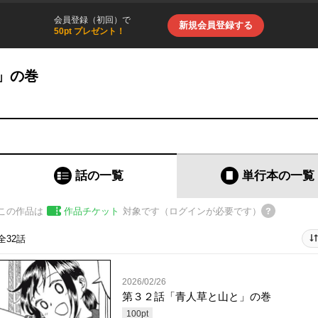
会員登録（初回）で
新規会員登録する
50pt プレゼント！
」の巻
話の一覧
単行本
の一覧
この作品は
作品チケット
対象です（ログインが必要です）
全32話
2026/02/26
第３２話「青人草と山と」の巻
100
pt