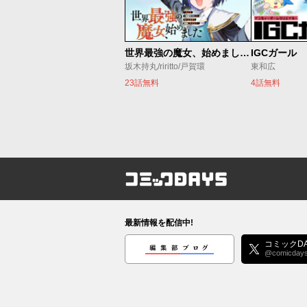
世界最強の魔女、始めました ～私だけ『攻略サイト』を見れる世界で自由に生きます～
IGCガール
坂木持丸/riritto/戸賀環
東和広
23話無料
4話無料
コミックDAYS
最新情報を配信中!
編集部ブログ
コミックDA
@comicday