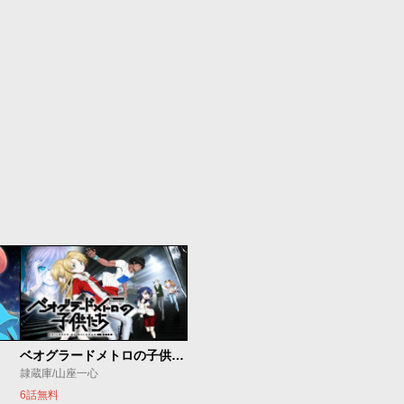
ベオグラードメトロの子供たち
隷蔵庫/山座一心
6話無料