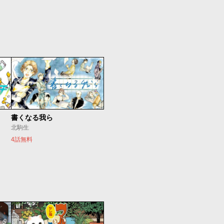
書くなる我ら
北駒生
4話無料