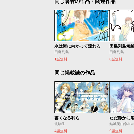
同じ著者の作品・関連作品
水は海に向かって流れる
田島列島短
田島列島
田島列島
1話無料
0話無料
同じ掲載誌の作品
書くなる我ら
北駒生
結城芙由奈/ma
4話無料
9話無料