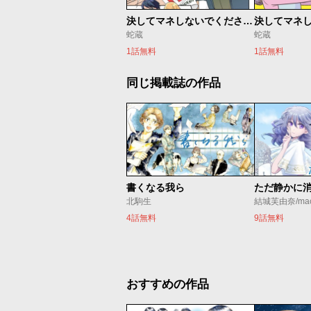
決してマネしないでください。【読み切り版】
蛇蔵
蛇蔵
1話無料
1話無料
同じ掲載誌の作品
書くなる我ら
北駒生
結城芙由奈/ma
4話無料
9話無料
おすすめの作品