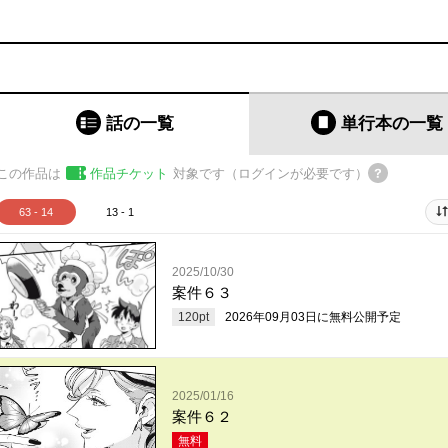
話の一覧
単行本
の一覧
この作品は
作品チケット
対象です（ログインが必要です）
63 - 14
13 - 1
2025/10/30
案件６３
120
pt
2026年09月03日
に無料公開予定
2025/01/16
案件６２
無料