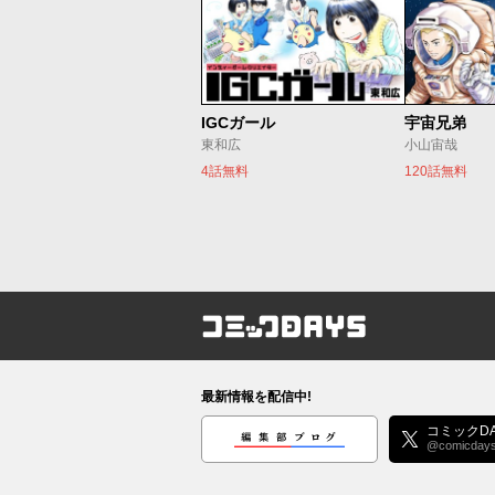
IGCガール
宇宙兄弟
東和広
小山宙哉
4話無料
120話無料
コミックDAYS
最新情報を配信中!
編集部ブログ
コミックDA
@comicday