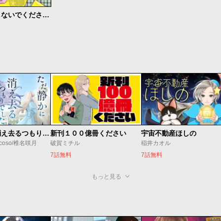
決してマネしないでください。
ただ静かに消え去るつもりでした
新刊１００億冊ください
宇宙不動産ほしの
coso/椎名咲月
破賀ミチル
稲井カオル
7話無料
7話無料
もっと見る