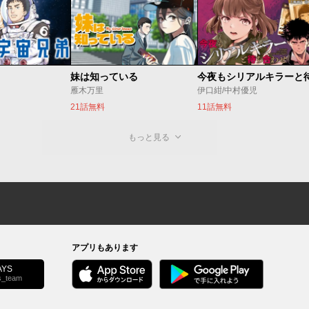
妹は知っている
雁木万里
伊口紺/中村優児
21話無料
11話無料
もっと見る
アプリもあります
YS
s_team