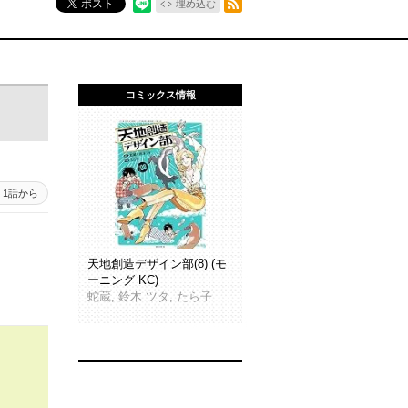
ポスト
埋め込む
コミックス情報
1話から
天地創造デザイン部(8) (モ
ーニング KC)
蛇蔵, 鈴木 ツタ, たら子