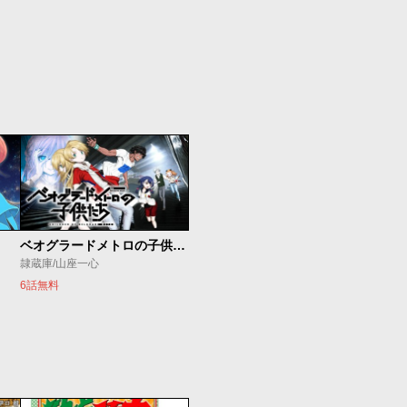
ベオグラードメトロの子供たち
隷蔵庫/山座一心
6話無料