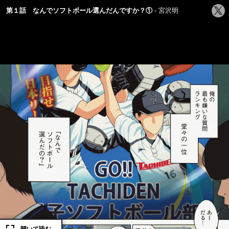
シ
第１話 なんでソフトボール選んだんですか？①
宮沢明
ェ
ア
す
る