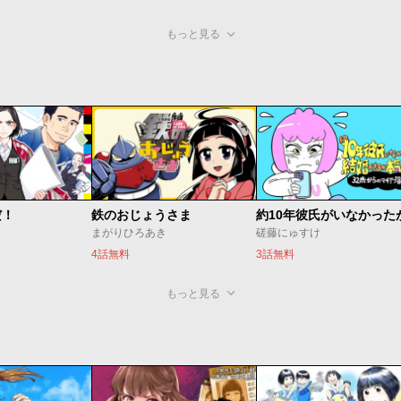
もっと見る
だ！
鉄のおじょうさま
まがりひろあき
磋藤にゅすけ
4話無料
3話無料
もっと見る