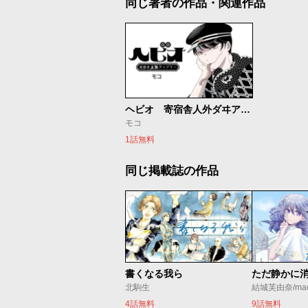
同じ著者の作品・関連作品
ヘビオ 寄宿舎人外ダヰアリー
モコ
1話無料
同じ掲載誌の作品
書くなる我ら
北駒生
結城芙由奈/ma
4話無料
9話無料