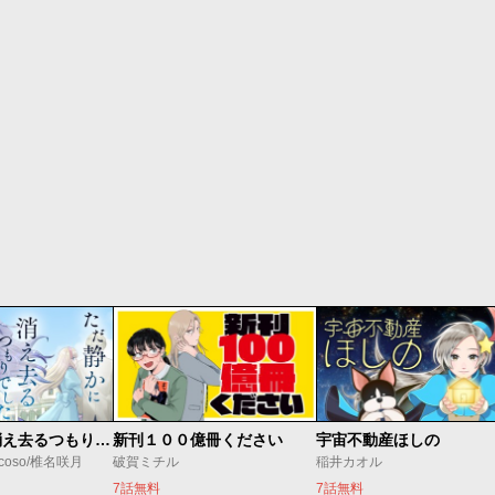
ただ静かに消え去るつもりでした
新刊１００億冊ください
宇宙不動産ほしの
coso/椎名咲月
破賀ミチル
稲井カオル
7話無料
7話無料