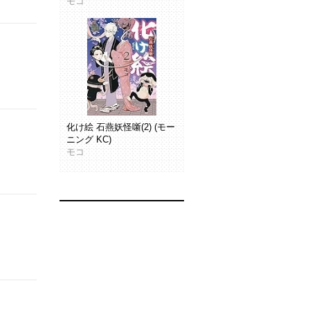
モコ
化け絵 石燕妖怪噺(2) (モー
ニング KC)
モコ