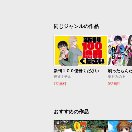
同じジャンルの作品
新刊１００億冊ください
刷ったもん
破賀ミチル
染谷みのる
7話無料
5話無料
おすすめの作品