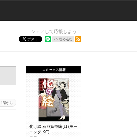
シェアして応援しよう！
RSSフィード
ポスト
埋め込む
コミックス情報
1話から
化け絵 石燕妖怪噺(1) (モー
ニング KC)