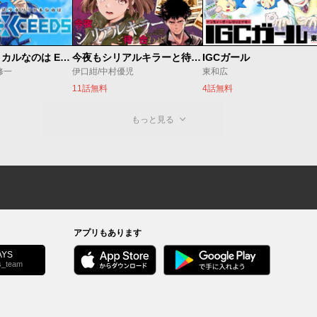
魔法少女リリカルなのは EXCEEDS
今夜もシリアルキラーと待ち合わせ
IGCガール
修一
伊口紺/中村優児
東和広
11話無料
4話無料
もっと見る
アプリもあります
YS
s_team