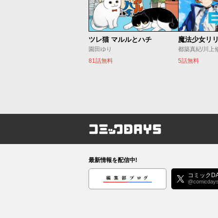
ツレ猫 マルルとハチ
園田ゆり
都築真紀/川上
81話無料
5話無料
コミックDAYS
最新情報を配信中!
編集部ブログ
コミックDA
@comicday