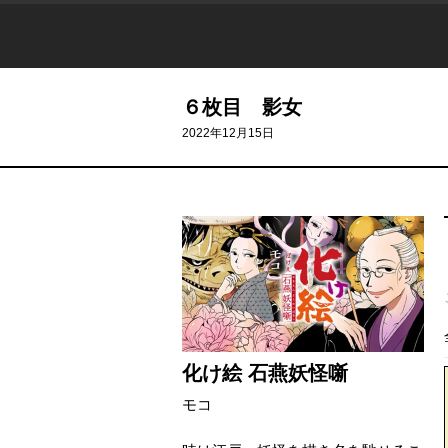
６枚目 影女
2022年12月15日
化け絵 石燕妖怪噺
モコ