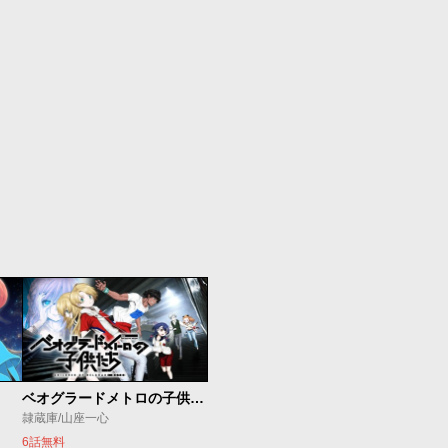
ベオグラードメトロの子供たち
隷蔵庫/山座一心
6話無料