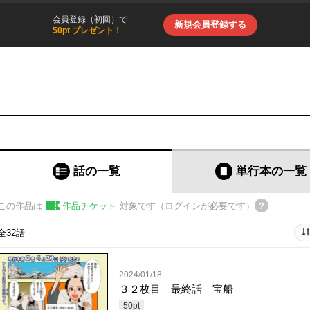
会員登録（初回）で
新規会員登録する
50pt プレゼント！
話の一覧
単行本
の一覧
この作品は
作品チケット
対象です（ログインが必要です）
全32話
2024/01/18
３２枚目 最終話 宝船
50
pt