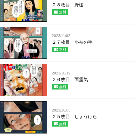
２８枚目 野槌
無料
2023/11/02
２７枚目 小袖の手
無料
2023/10/19
２６枚目 面霊気
無料
2023/10/05
２５枚目 しょうけら
無料