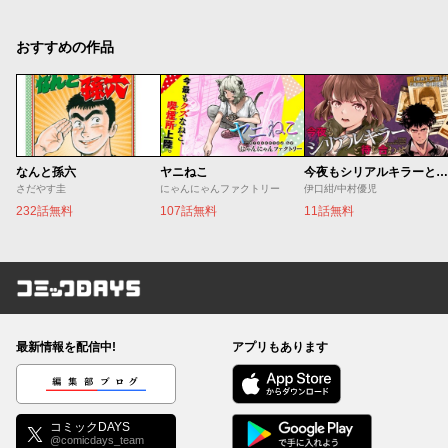
おすすめの作品
なんと孫六
ヤニねこ
今夜もシリアルキラーと待ち合わせ
さだやす圭
にゃんにゃんファクトリー
伊口紺/中村優児
232話無料
107話無料
11話無料
コミックDAYS
最新情報を配信中!
アプリもあります
編集部ブログ
コミックDAYS
@comicdays_team