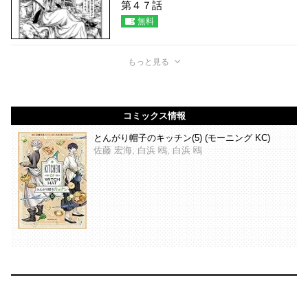
第４７話
無料
もっと見る
コミックス情報
とんがり帽子のキッチン(5) (モーニング KC)
佐藤 宏海, 白浜 鴎, 白浜 鴎