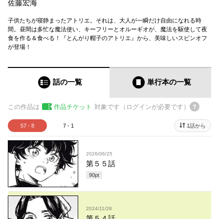
佐藤宏海
子供たちが寝静まったアトリエ。それは、大人が一瞬だけ自由になれる時
間。昼間は多忙な魔法使い、キーフリーとオルーギオが、魔法を駆使して夜
食を作る＆食べる！『とんがり帽子のアトリエ』から、美味しいスピンオフ
が登場！
話の一覧
単行本
の一覧
この作品は
作品チケット
対象です（ログインが必要です）
57 - 8
7 - 1
1話から
2026/06/25
第５５話
90
pt
2024/11/28
第５４話