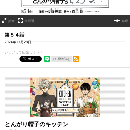
拡大
全画面
移動
第５４話
2024年11月28日
シェアして応援しよう！
RSSフィード
ポスト
埋め込む
とんがり帽子のキッチン