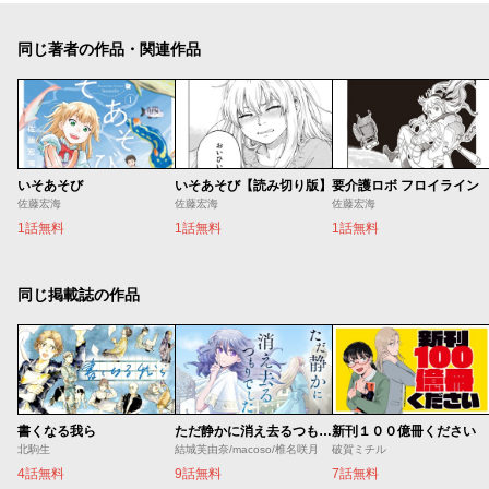
同じ著者の作品・関連作品
いそあそび
いそあそび【読み切り版】
要介護ロボ フロイライン
佐藤宏海
佐藤宏海
佐藤宏海
1話無料
1話無料
1話無料
同じ掲載誌の作品
書くなる我ら
ただ静かに消え去るつもりでした
新刊１００億冊ください
北駒生
結城芙由奈/macoso/椎名咲月
破賀ミチル
4話無料
9話無料
7話無料