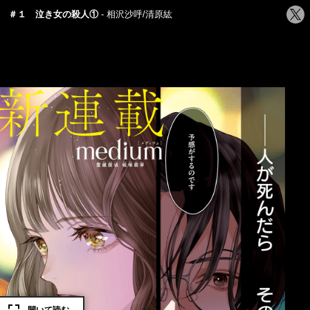
シ
＃１ 泣き女の殺人①
相沢沙呼/清原紘
ェ
ア
す
る