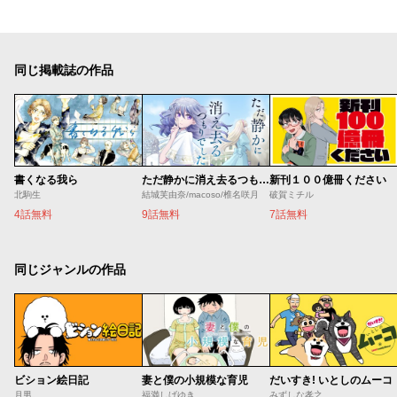
同じ掲載誌の作品
書くなる我ら
ただ静かに消え去るつもりでした
新刊１００億冊ください
北駒生
結城芙由奈/macoso/椎名咲月
破賀ミチル
4話無料
9話無料
7話無料
同じジャンルの作品
ビション絵日記
妻と僕の小規模な育児
だいすき! いとしのムーコ
月男。
福満しげゆき
みずしな孝之