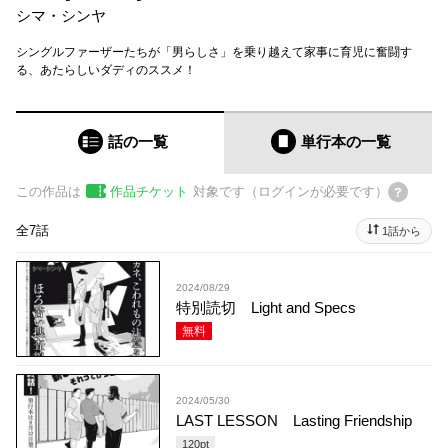
シマ・シンヤ
シングルファーザーたちが「男らしさ」を乗り越えて家事に育児に奮闘す
る、あたらしいダディのススメ！
話の一覧
単行本
の一覧
この作品は
作品チケット
対象です（ログインが必要です）
全7話
1話から
2024/08/29
特別読切 Light and Specs
無料
2024/05/30
LAST LESSON Lasting Friendship
120
pt