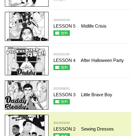
2024/02/29
LESSON５ Midlife Crisis
無料
2023/11/30
LESSON４ After Halloween Party
無料
2023/08/31
LESSON３ Little Brave Boy
無料
2023/03/30
LESSON２ Sewing Dresses
無料