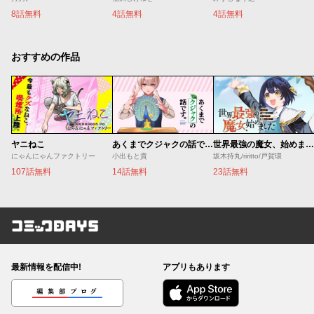
8話無料
4話無料
4話無料
おすすめの作品
ヤニねこ
あくまでクジャクの話です。
世界最強の魔女、始めました ～私だけ『攻略サイト』を見れる世界で自由に生きます～
にゃんにゃんファクトリー
小出もと貴
坂木持丸/riritto/戸賀環
107話無料
14話無料
23話無料
コミックDAYS
最新情報を配信中!
アプリもあります
編集部ブログ