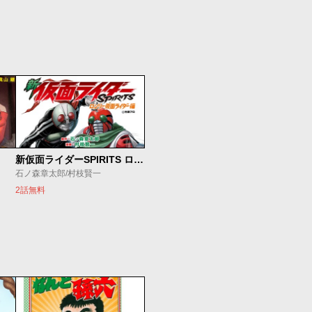
新仮面ライダーSPIRITS ロンリー仮面ライダー編
石ノ森章太郎/村枝賢一
2話無料