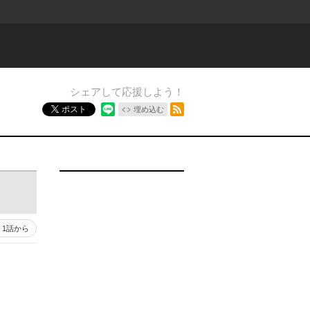
シェアして応援しよう！
RSSフィード
ポスト
埋め込む
1話から