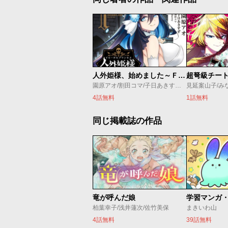
人外姫様、始めました～Ｆｒｅｅ Ｌｉｆｅ Ｆａｎｔａｓｙ Ｏｎｌｉｎｅ～
園原アオ/割田コマ/子日あきすず/Ｓｈｅｒｒｙ
見延案山子/み
4話無料
1話無料
同じ掲載誌の作品
竜が呼んだ娘
柏葉幸子/浅井蓮次/佐竹美保
まきいわ山
4話無料
39話無料