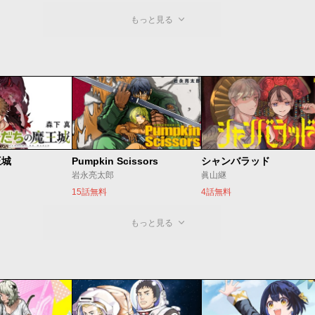
もっと見る
王城
Pumpkin Scissors
シャンバラッド
岩永亮太郎
眞山継
15話無料
4話無料
もっと見る