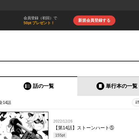
会員登録（初回）で
新規会員登録する
50pt プレゼント！
話の一覧
単行本
の一覧
全14話
2022/12/26
【第14話】ストーンハート⑤
155
pt