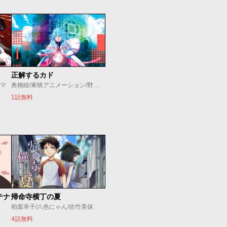
正解するカド
コマ
奥橋睦/東映アニメーション/野崎まど
1話無料
テナ
帰命寺横丁の夏
柏葉幸子/八色にゃん/佐竹美保
4話無料