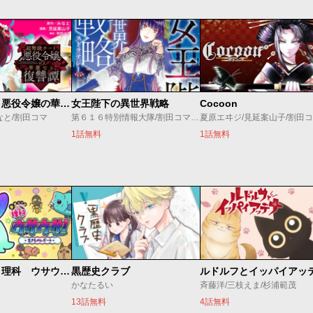
超弩級チート悪役令嬢の華麗なる復讐譚
女王陛下の異世界戦略
Cocoon
なと/割田コマ
第６１６特別情報大隊/割田コマ/源明來/巖本英利
夏原エヰジ/見延案山子/割田
1話無料
1話無料
学習マンガ・理科 ウサウサ！
黒歴史クラブ
ルドルフとイッパイアッ
かなたるい
斉藤洋/三枝えま/杉浦範茂
13話無料
4話無料