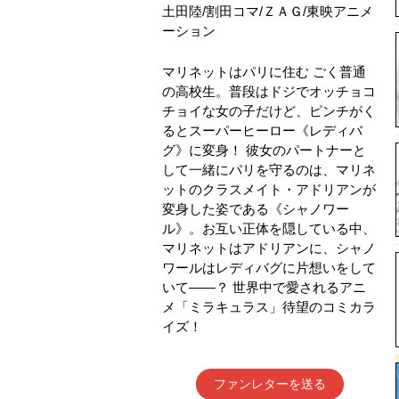
土田陸
/
割田コマ
/
ＺＡＧ
/
東映アニメ
ーション
マリネットはパリに住む ごく普通
の高校生。普段はドジでオッチョコ
チョイな女の子だけど、ピンチがく
るとスーパーヒーロー《レディバ
グ》に変身！ 彼女のパートナーと
して一緒にパリを守るのは、マリネ
ットのクラスメイト・アドリアンが
変身した姿である《シャノワー
ル》。お互い正体を隠している中、
マリネットはアドリアンに、シャノ
ワールはレディバグに片想いをして
いて――？ 世界中で愛されるアニ
メ「ミラキュラス」待望のコミカラ
イズ！
ファンレターを送る