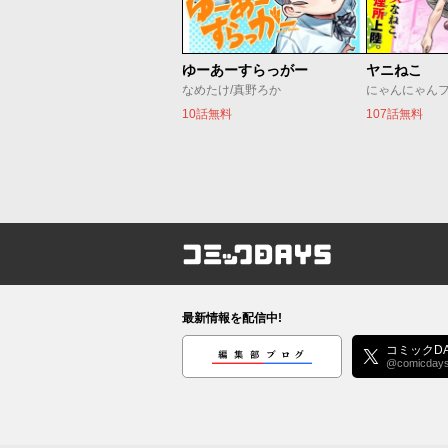
ゆーあーすらっがー
ヤニねこ
なめたけ/真野ろか
にゃんにゃん
10話無料
107話無料
コミックDAYS
最新情報を配信中!
編集部ブログ
コミックDA
@comicday