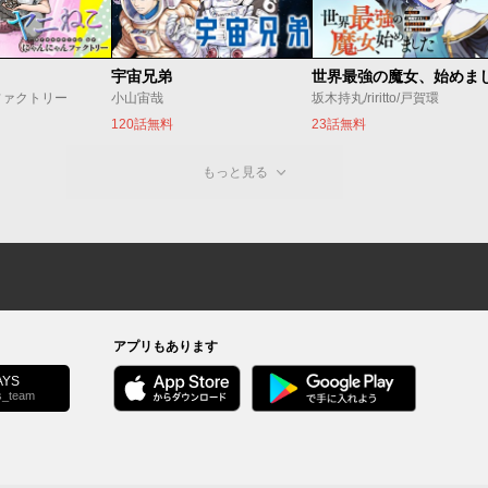
宇宙兄弟
ファクトリー
小山宙哉
坂木持丸/riritto/戸賀環
120話無料
23話無料
もっと見る
アプリもあります
YS
s_team