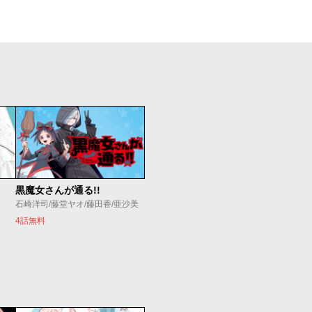
黒魔女さんが通る!!
石崎洋司/藤堂ヤオ/藤田香/亜沙美
4話無料