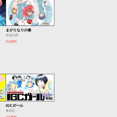
まがりなりの春
伊波日和
5話無料
IGCガール
東和広
4話無料