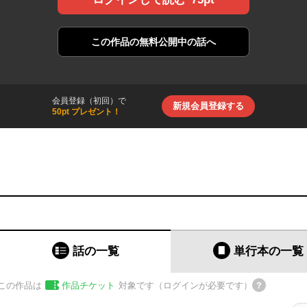
この作品の
無料公開中の話へ
会員登録（初回）で
新規会員登録する
50pt プレゼント！
話の一覧
単行本
の一覧
この作品は
作品チケット
対象です（ログインが必要です）