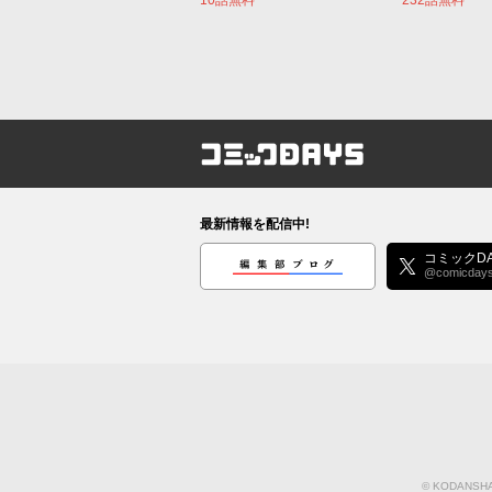
コミックDAYS
最新情報を配信中!
編集部ブログ
コミックDA
@comicday
©
KODANSHA 