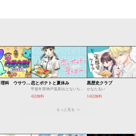
学習マンガ・理科 ウサウサ！
恋とポテトと夏休み
黒歴史クラブ
甲斐冬雪/神戸遥真/おとないちあき
かなたるい
4話無料
14話無料
もっと見る