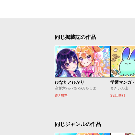
同じ掲載誌の作品
ひなたとひかり
高杉六花/べあろ/万冬しま
まきいわ山
8話無料
39話無料
同じジャンルの作品