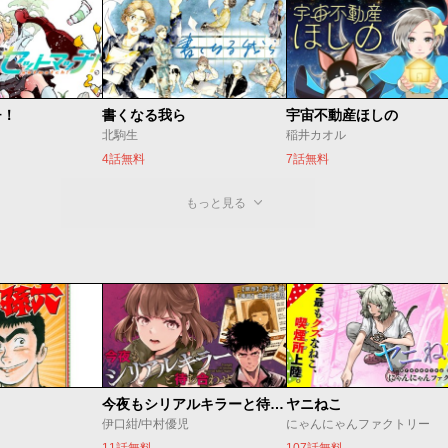
チ！
書くなる我ら
宇宙不動産ほしの
北駒生
稲井カオル
4話無料
7話無料
もっと見る
今夜もシリアルキラーと待ち合わせ
ヤニねこ
伊口紺/中村優児
にゃんにゃんファクトリー
11話無料
107話無料