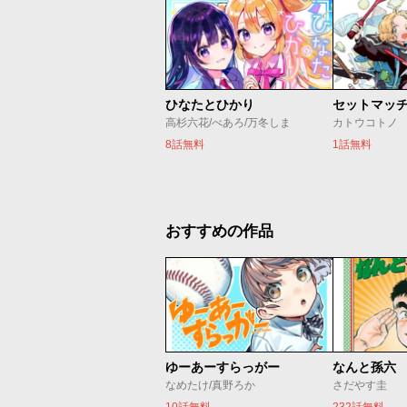
ひなたとひかり
セットマッ
高杉六花/べあろ/万冬しま
カトウコトノ
8話無料
1話無料
おすすめの作品
ゆーあーすらっがー
なんと孫六
なめたけ/真野ろか
さだやす圭
10話無料
232話無料