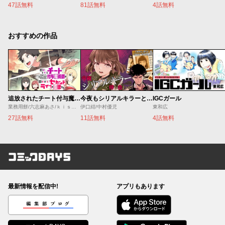
47話無料
81話無料
4話無料
おすすめの作品
追放されたチート付与魔術師は気ままなセカンドライフを謳歌する。 ～俺は武器だけじゃなく、あらゆるものに『強化ポイント』を付与できるし、俺の意思でいつでも効果を解除できるけど、残った人たち大丈夫？～
今夜もシリアルキラーと待ち合わせ
IGCガール
業務用餅/六志麻あさ/ｋｉｓｕｉ
伊口紺/中村優児
東和広
27話無料
11話無料
4話無料
コミックDAYS
最新情報を配信中!
アプリもあります
編集部ブログ