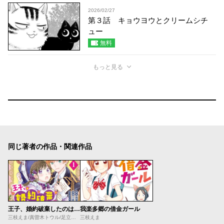
2026/02/27
第３話 キョウヨウとクリームシチ
ュー
無料
もっと見る
同じ著者の作品・関連作品
王子、婚約破棄したのはそちらなので、恐い顔でこっちにらまないでください
我楽多郷の借金ガール
三枝えま/真曽木トウル/足立いまる
三枝えま