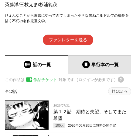
斉藤洋
/
三枝えま
/
杉浦範茂
ひょんなことから東京にやってきてしまった小さな黒ねこルドルフの成長を
描く不朽の名作児童文学。
ファンレターを送る
話の一覧
単行本
の一覧
この作品は
作品チケット
対象です（ログインが必要です）
全12話
1話から
2026/07/31
第１２話 期待と失望、そしてまた
希望
100
pt
2026年08月28日
に無料公開予定