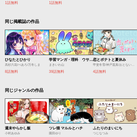
1話無料
1話無料
同じ掲載誌の作品
ひなたとひかり
学習マンガ・理科 ウサウサ！
恋とポテトと夏休み
高杉六花/べあろ/万冬しま
まきいわ山
甲斐冬雪/神戸遥真/おとないちあき
8話無料
39話無料
4話無料
同じジャンルの作品
週末やらかし飯
ツレ猫 マルルとハチ
ふたりのまいにち
小村あゆみ
園田ゆり
つじなつみ