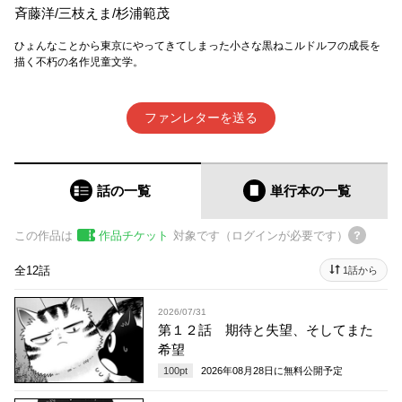
斉藤洋
/
三枝えま
/
杉浦範茂
ひょんなことから東京にやってきてしまった小さな黒ねこルドルフの成長を
描く不朽の名作児童文学。
ファンレターを送る
話の一覧
単行本
の一覧
この作品は
作品チケット
対象です（ログインが必要です）
全12話
1話から
2026/07/31
第１２話 期待と失望、そしてまた
希望
100
pt
2026年08月28日
に無料公開予定