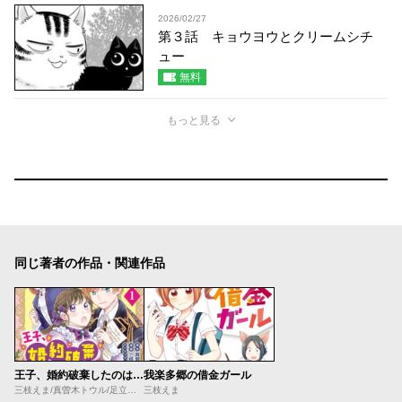
2026/02/27
第３話 キョウヨウとクリームシチ
ュー
無料
もっと見る
同じ著者の作品・関連作品
王子、婚約破棄したのはそちらなので、恐い顔でこっちにらまないでください
我楽多郷の借金ガール
三枝えま/真曽木トウル/足立いまる
三枝えま