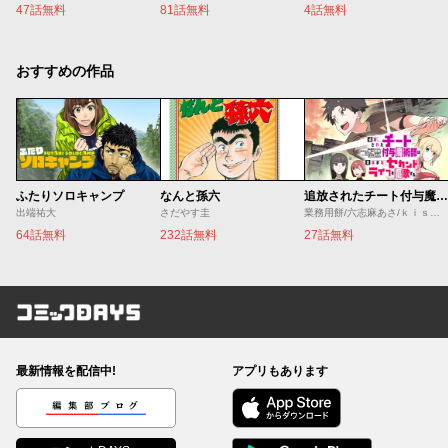
47話無料
81話無料
4話無料
おすすめの作品
ふたりソロキャンプ
なんと孫六
追放されたチート付与魔術師は気ままなセカンドライフを謳歌する。 ～俺は武器だけじゃなく、あらゆるものに『強化ポイント』を付与できるし、俺の意思でいつでも効果を解除できるけど、残った人たち大丈夫？～
出端祐大
さだやす圭
業務用餅/六志麻あさ/ｋｉｓｕｉ
64話無料
232話無料
27話無料
コミックDAYS
最新情報を配信中!
アプリもあります
編集部ブログ