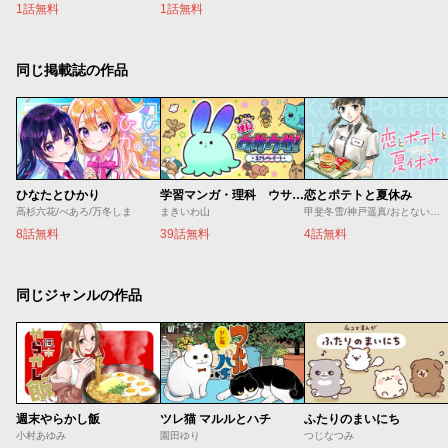
1話無料
1話無料
同じ掲載誌の作品
ひなたとひかり
学習マンガ・理科 ウサウサ！
恋とポテトと夏休み
高杉六花/べあろ/万冬しま
まきいわ山
甲斐冬雪/神戸遥真/おとないちあき
8話無料
39話無料
4話無料
同じジャンルの作品
週末やらかし飯
ツレ猫 マルルとハチ
ふたりのまいにち
小村あゆみ
園田ゆり
つじなつみ