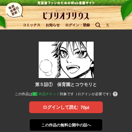
コミックス
お知らせ
ログイン・登録
第５話① 保育園とコウモリと
この作品は
作品チケット
対象です（ログインが必要です）
ログインして読む
70pt
この作品の
無料公開中の話へ