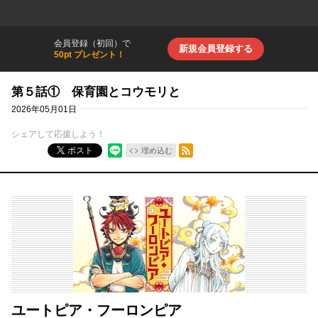
会員登録（初回）で
新規会員登録する
50pt プレゼント！
第５話① 保育園とコウモリと
2026年05月01日
シェアして応援しよう！
RSSフィード
ポスト
埋め込む
ユートピア・フーロンピア