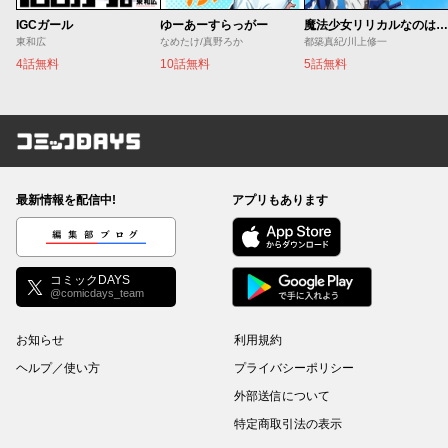
IGCガール
ゆーあーすらっがー
魔法少女リリカルなのは EXCEEDS
東和広
なめたけ/真野ろか
都築真紀/川上修一
4話無料
10話無料
5話無料
コミックDAYS
最新情報を配信中!
アプリもあります
編集部ブログ
コミックDAYS
@comicdays_team
お知らせ
利用規約
ヘルプ／使い方
プライバシーポリシー
外部送信について
特定商取引法の表示