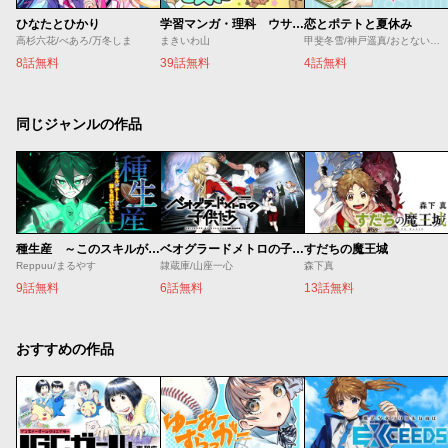
ひなたとひかり
学習マンガ・理科 ウサウサ！
恋とポテトと夏休み
高杉六花/べあろ/万冬しま
まきいわ山
甲斐冬雪/神戸遥真/おとないちあき
8話無料
39話無料
4話無料
同じジャンルの作品
種生産 ～このスキルがチートだとまだ誰も気付いていない～
ベオグラードメトロの子供たち
すだちの魔王城
Reppuu/まるやす
隷蔵庫/山座一心
森下真
9話無料
6話無料
13話無料
おすすめの作品