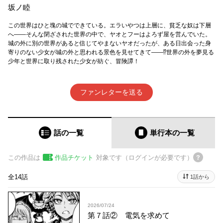
坂ノ睦
この世界はひと塊の城でできている。エラいやつは上層に、貧乏な奴は下層
へ――そんな閉ざされた世界の中で、ヤオとフーはよろず屋を営んでいた。
城の外に別の世界があると信じてやまないヤオだったが、ある日出会った身
寄りのない少女が城の外と思われる景色を見せてきて――⁉世界の外を夢見る
少年と世界に取り残された少女が紡ぐ、冒険譚！
ファンレターを送る
話の一覧
単行本
の一覧
この作品は
作品チケット
対象です（ログインが必要です）
全14話
1話から
2026/07/24
第７話② 電気を求めて