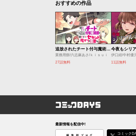
おすすめの作品
追放されたチート付与魔術師は気ままなセカンドライフを謳歌する。 ～俺は武器だけじゃなく、あらゆるものに『強化ポイント』を付与できるし、俺の意思でいつでも効果を解除できるけど、残った人たち大丈夫？～
業務用餅/六志麻あさ/ｋｉｓｕｉ
伊口紺/中村優
27話無料
11話無料
コミックDAYS
最新情報を配信中!
編集部ブログ
コミックDA