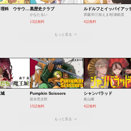
学習マンガ・理科 ウサウサ！
黒歴史クラブ
ルドルフとイッパイアッ
かなたるい
斉藤洋/三枝えま/杉浦範茂
13話無料
4話無料
もっと見る
王城
Pumpkin Scissors
シャンバラッド
岩永亮太郎
眞山継
15話無料
4話無料
もっと見る