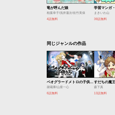
竜が呼んだ娘
柏葉幸子/浅井蓮次/佐竹美保
まきいわ山
4話無料
39話無料
同じジャンルの作品
ベオグラードメトロの子供たち
すだちの魔
隷蔵庫/山座一心
森下真
6話無料
13話無料