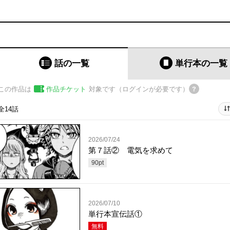
話の一覧
単行本
の一覧
この作品は
作品チケット
対象です（ログインが必要です）
全14話
2026/07/24
第７話② 電気を求めて
90
pt
2026/07/10
単行本宣伝話①
無料