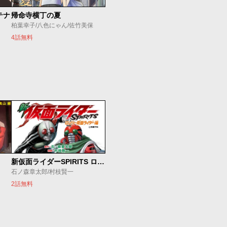
テナ
帰命寺横丁の夏
柏葉幸子/八色にゃん/佐竹美保
4話無料
新仮面ライダーSPIRITS ロンリー仮面ライダー編
石ノ森章太郎/村枝賢一
2話無料