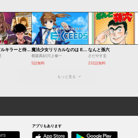
今夜もシリアルキラーと待ち合わせ
魔法少女リリカルなのは EXCEEDS
なんと孫六
児
都築真紀/川上修一
さだやす圭
5話無料
232話無料
もっと見る
アプリもあります
YS