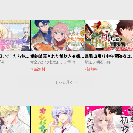
聖女様をお探しでしたら妹で間違いありません。さあどうぞお連れください、今すぐ。
婚約破棄された飯炊き令嬢の私は冷酷公爵と専属契約しました～ですが胃袋を掴んだ結果、冷たかった公爵様がどんどん優しくなっています～
手斗
青空あかな/七福あくび/黒裄
斯道歩/明石六郎
28話無料
7話無料
もっと見る