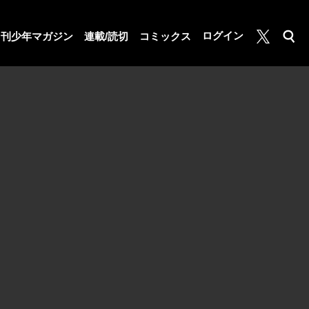
月マガ基地
ログイン
月刊少年マガジン
連載/読切
コミックス
検索
公式X