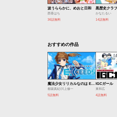
波うららかに、めおと日和
黒歴史クラ
西香はち
かなたるい
36話無料
14話無料
おすすめの作品
魔法少女リリカルなのは EXCEEDS
IGCガール
都築真紀/川上修一
東和広
5話無料
4話無料