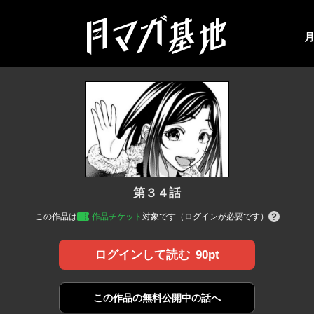
第３４話
この作品は
作品チケット
対象です（ログインが必要です）
90pt
ログインして読む
この作品の
無料公開中の話へ