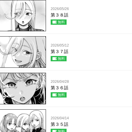
2026/05/26
第３８話
無料
2026/05/12
第３７話
無料
2026/04/28
第３６話
無料
2026/04/14
第３５話
無料