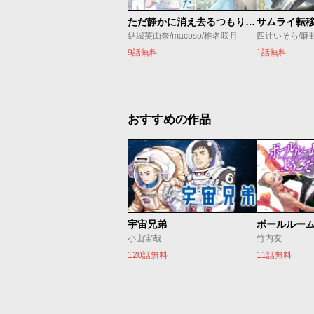
ただ静かに消え去るつもりでした
結城芙由奈/macoso/椎名咲月
四辻いそら/麻
9話無料
1話無料
おすすめの作品
宇宙兄弟
ボールルー
小山宙哉
竹内友
120話無料
11話無料