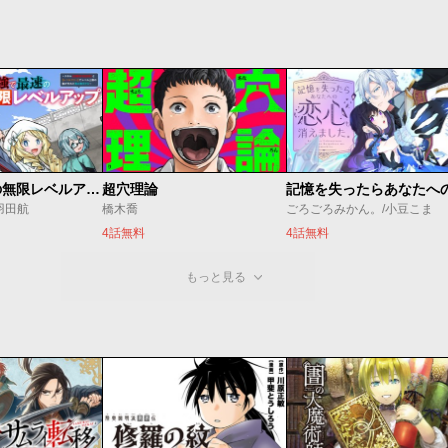
最強で最速の無限レベルアップ ～スキル【経験値１０００倍】と【レベルフリー】でレベル上限の枷が外れた俺は無双する～
超穴理論
羽田航
橋木喬
ごろごろみかん。/小豆こま
4話無料
4話無料
もっと見る