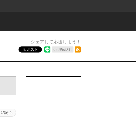
シェアして応援しよう！
RSSフィード
ポスト
埋め込む
1話から