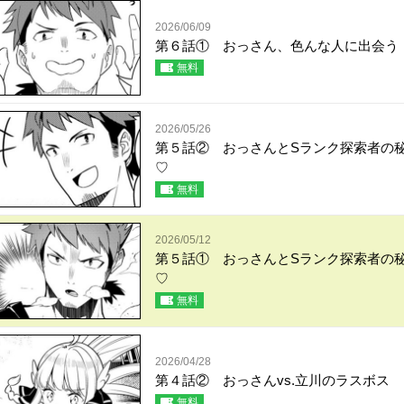
2026/06/09
第６話① おっさん、色んな人に出会う
無料
2026/05/26
第５話② おっさんとSランク探索者の
♡
無料
2026/05/12
第５話① おっさんとSランク探索者の
♡
無料
2026/04/28
第４話② おっさんvs.立川のラスボス
無料