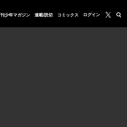
月マガ基地
ログイン
月刊少年マガジン
連載/読切
コミックス
検索
公式X