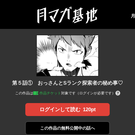
第５話① おっさんとSランク探索者の秘め事♡
この作品は
作品チケット
対象です（ログインが必要です）
120pt
ログインして読む
この作品の
無料公開中の話へ