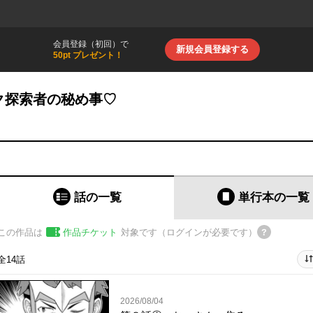
会員登録（初回）で
新規会員登録する
50pt プレゼント！
ク探索者の秘め事♡
話の一覧
単行本
の一覧
この作品は
作品チケット
対象です（ログインが必要です）
全14話
2026/08/04