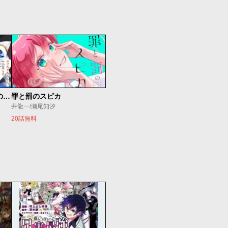
記憶を失ったらあなたへの恋心も消えました。
罪と罰のスピカ
井龍一/瀬尾知汐
20話無料