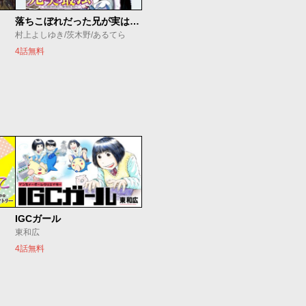
落ちこぼれだった兄が実は最強 ～史上最強の勇者は転生し、学園で無自覚に無双する～
村上よしゆき/茨木野/あるてら
4話無料
IGCガール
東和広
4話無料