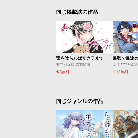
同じ掲載誌の作品
毒を喰らわばサクラまで
要マジュロ/大羽隆廣
シオヤマ琴/鳥
4話無料
41話無料
同じジャンルの作品