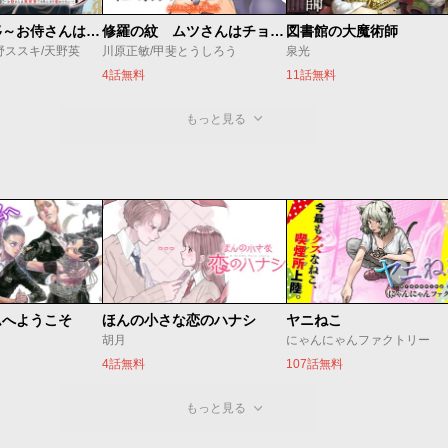
修羅の紋 ムツさんはチョー強い？！
図書館の大魔術師
サムライ転移～お侍さんは異世界でもあんまり変わらない～
川原正敏/甲斐とうしろう
泉光
野ススキ/天野英
4話無料
11話無料
もっと見る
ムへようこそ
ほんの小さな恋のハナシ
ヤニねこ
胡月
にゃんにゃんファクトリー
4話無料
107話無料
もっと見る