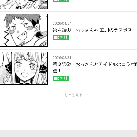
2026/04/14
第４話① おっさんvs.立川のラスボス
無料
2026/03/31
第３話② おっさんとアイドルのコラボ
信！
無料
もっと見る