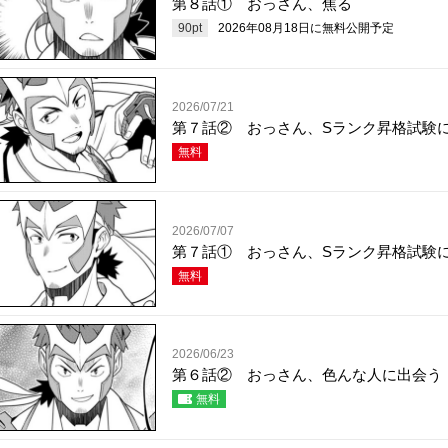
第８話① おっさん、焦る
90
pt
2026年08月18日
に無料公開予定
2026/07/21
第７話② おっさん、Sランク昇格試験
無料
2026/07/07
第７話① おっさん、Sランク昇格試験
無料
2026/06/23
第６話② おっさん、色んな人に出会う
無料