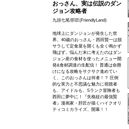
おっさん、実は伝説のダン
ジョン攻略者
九頭七尾
/
肝匠(FriendlyLand)
地球上にダンジョンが発生した世
界。40歳のおっさん・西田賢一は脱
サラして定食屋を開くも全く鳴かず
飛ばず。悩んだ末に考えたのはダン
ジョン産の食材を使ったメニュー開
発&食材調達の生配信！ 普通は命懸
けになる攻略をサクサク進めてい
く、このおっさんは何者！？ 圧倒
的な実力と不思議な魅力に視聴者
も、アイドルも、Sランク冒険者も
西田に夢中に！『失格紋の最強賢
者』漫画家・肝匠が描くハイクオリ
ティコミカライズ、開幕！！