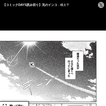
シ
【コミックDAYS読み切り】兄のインコ
橘太千
ェ
ア
す
る