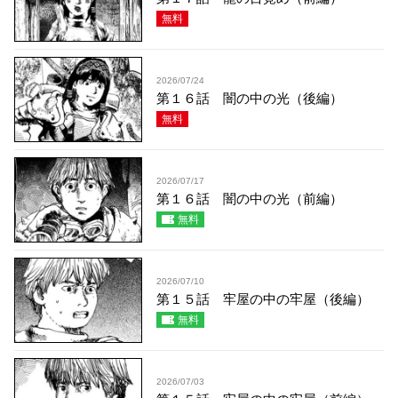
無料
2026/07/24
第１６話 闇の中の光（後編）
無料
2026/07/17
第１６話 闇の中の光（前編）
無料
2026/07/10
第１５話 牢屋の中の牢屋（後編）
無料
2026/07/03