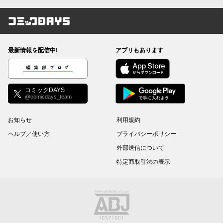
コミックDAYS
最新情報を配信中!
アプリもあります
編集部ブログ
コミックDAYS
@comicdays_team
お知らせ
利用規約
ヘルプ／使い方
プライバシーポリシー
外部送信について
特定商取引法の表示