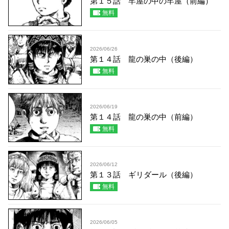
第１５話 牢屋の中の牢屋（前編）
無料
2026/06/26
第１４話 龍の巣の中（後編）
無料
2026/06/19
第１４話 龍の巣の中（前編）
無料
2026/06/12
第１３話 ギリダール（後編）
無料
2026/06/05