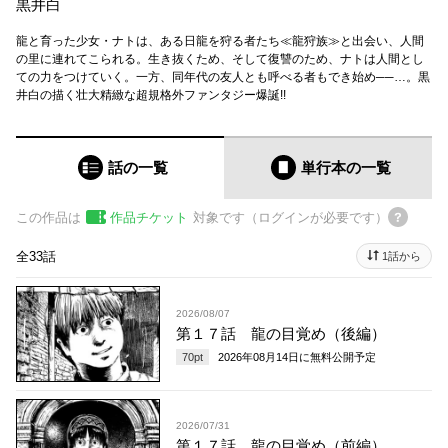
黒井白
龍と育った少女・ナトは、ある日龍を狩る者たち≪龍狩族≫と出会い、人間
の里に連れてこられる。生き抜くため、そして復讐のため、ナトは人間とし
ての力をつけていく。一方、同年代の友人とも呼べる者もでき始め──…。黒
井白の描く壮大精緻な超規格外ファンタジー爆誕!!
話の一覧
単行本
の一覧
この作品は
作品チケット
対象です（ログインが必要です）
全33話
1話から
2026/08/07
第１７話 龍の目覚め（後編）
70
pt
2026年08月14日
に無料公開予定
2026/07/31
第１７話 龍の目覚め（前編）