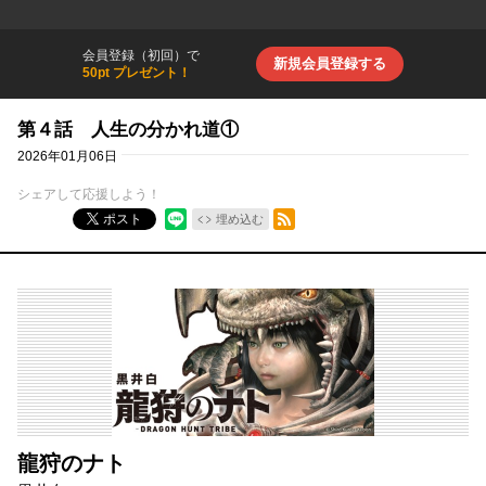
会員登録（初回）で
新規会員登録する
50pt プレゼント！
第４話 人生の分かれ道①
2026年01月06日
シェアして応援しよう！
RSSフィード
ポスト
埋め込む
龍狩のナト