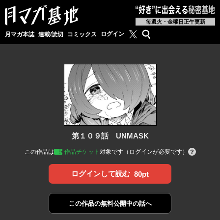
毎週火・金曜日正午更新
月マガ基地公式X
検索
ログイン
月マガ本誌
連載/読切
コミックス
第１０９話 UNMASK
この作品は
作品チケット
対象です（ログインが必要です）
ログインして読む
80pt
この作品の
無料公開中の話へ