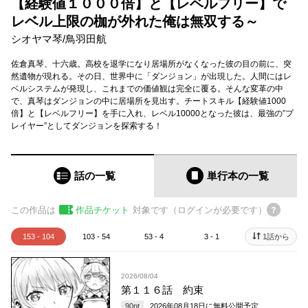
【経験値１０００倍】と【レベルフリー】で
レベル上限の枷が外れた俺は無双する～
シオヤマ琴
/
鳥羽田航
佐倉真琴、十六歳。高校を退学になり居場所がなくなった彼の目の前に、突
然遺物が現れる。その日、世界中に「ダンジョン」が出現した。人間にはレ
ベルシステムが発現し、これまでの価値観は完全に覆る。そんな変革の中
で、真琴はダンジョンの中に居場所を見出す。チートスキル【経験値1000
倍】と【レベルフリー】を手に入れ、レベル10000となった彼は、最強の”プ
レイヤー”としてダンジョンを探索する！
話の一覧
単行本
の一覧
この作品は
作品チケット
対象です（ログインが必要です）
153 - 104
103 - 54
53 - 4
3 - 1
1話から
2026/08/04
第１１６話 約束
90
pt
2026年08月18日
に無料公開予定