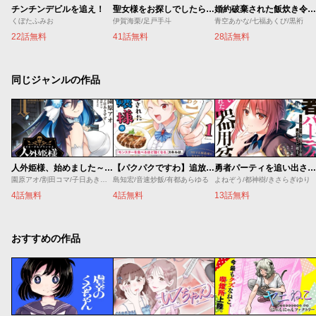
チンチンデビルを追え！
聖女様をお探しでしたら妹で間違いありません。さあどうぞお連れください、今すぐ。
婚約破棄された飯炊き令嬢の私は冷酷公爵と専属契約しました～ですが胃袋を掴んだ結果、冷たかった公爵様がどんどん優しくなっています～
くぼたふみお
伊賀海栗/足戸手斗
青空あかな/七福あくび/黒裄
22話無料
41話無料
28話無料
同じジャンルの作品
人外姫様、始めました～Ｆｒｅｅ Ｌｉｆｅ Ｆａｎｔａｓｙ Ｏｎｌｉｎｅ～
【パクパクですわ】追放されたお嬢様の『モンスターを食べるほど強くなる』スキルは、１食で１レベルアップする前代未聞の最強スキルでした。３日で人類最強になりましたわ～！
勇者パーティを追い出された器用貧乏 ～パーティ事情で付与術士をやっていた剣士、万能へと至る～
園原アオ/割田コマ/子日あきすず/Ｓｈｅｒｒｙ
島知宏/音速炒飯/有都あらゆる
よねぞう/都神樹/きさらぎゆり
4話無料
4話無料
13話無料
おすすめの作品