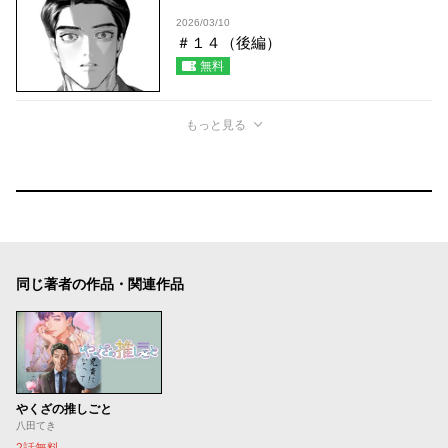
2026/03/10
＃１４（後編）
無料
もっと見る
同じ著者の作品・関連作品
やくざの推しごと
八田てき
2話無料