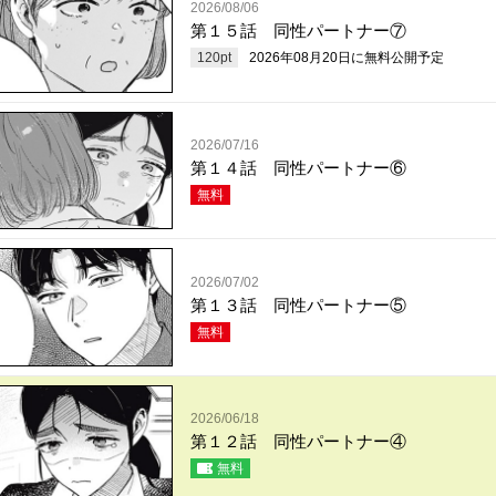
2026/08/06
第１５話 同性パートナー⑦
120
pt
2026年08月20日
に無料公開予定
2026/07/16
第１４話 同性パートナー⑥
無料
2026/07/02
第１３話 同性パートナー⑤
無料
2026/06/18
第１２話 同性パートナー④
無料