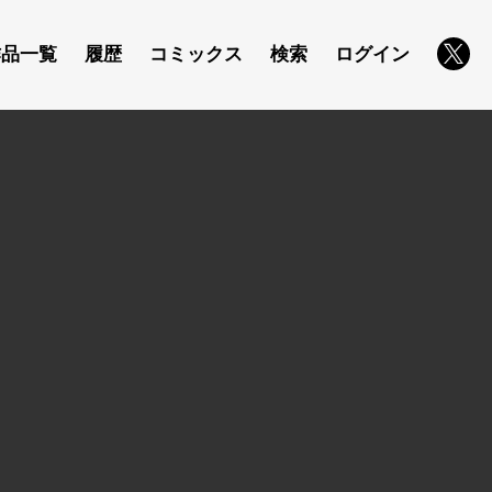
作品一覧
履歴
コミックス
検索
ログイン