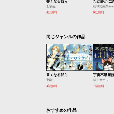
書くなる我ら
北駒生
結城芙由奈/ma
4話無料
9話無料
同じジャンルの作品
書くなる我ら
宇宙不動産
北駒生
稲井カオル
4話無料
7話無料
おすすめの作品