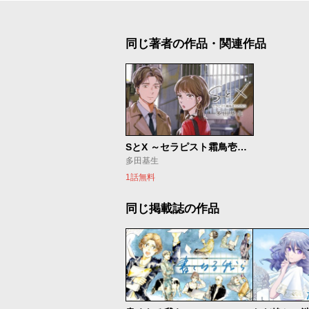
同じ著者の作品・関連作品
SとX ～セラピスト霜鳥壱人の告白～
多田基生
1話無料
同じ掲載誌の作品