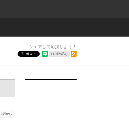
シェアして応援しよう！
RSSフィード
ポスト
埋め込む
1話から