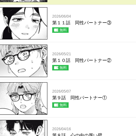
2026/06/04
第１１話 同性パートナー③
無料
2026/05/21
第１０話 同性パートナー②
無料
2026/05/07
第９話 同性パートナー①
無料
2026/04/16
第８話 心の中の厚い壁