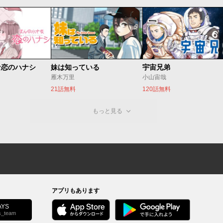
な恋のハナシ
妹は知っている
宇宙兄弟
雁木万里
小山宙哉
21話無料
120話無料
もっと見る
アプリもあります
YS
s_team