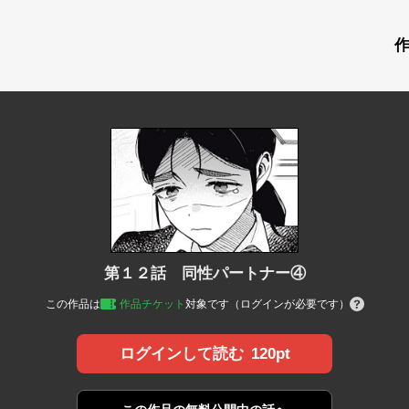
第１２話 同性パートナー④
この作品は
作品チケット
対象です（ログインが必要です）
120pt
ログインして読む