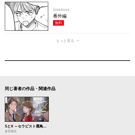
2026/03/19
番外編
無料
もっと見る
同じ著者の作品・関連作品
SとX ～セラピスト霜鳥壱人の告白～
多田基生