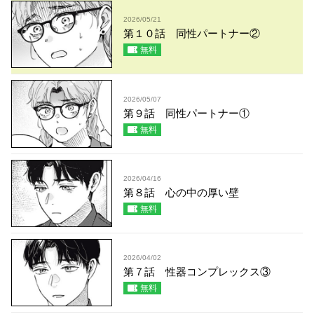
2026/05/21
第１０話 同性パートナー②
無料
2026/05/07
第９話 同性パートナー①
無料
2026/04/16
第８話 心の中の厚い壁
無料
2026/04/02
第７話 性器コンプレックス③
無料