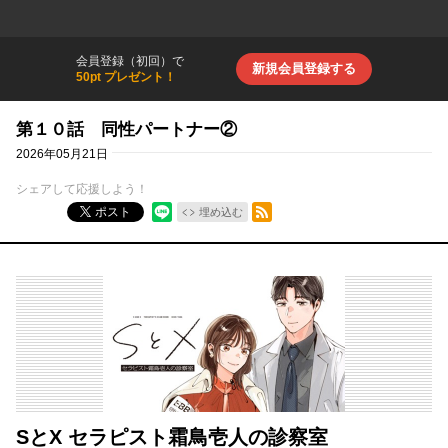
会員登録（初回）で
新規会員登録する
50pt プレゼント！
第１０話 同性パートナー②
2026年05月21日
シェアして応援しよう！
RSSフィード
ポスト
埋め込む
SとX セラピスト霜鳥壱人の診察室