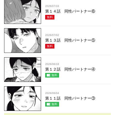
2026/07/16
第１４話 同性パートナー⑥
無料
2026/07/02
第１３話 同性パートナー⑤
無料
2026/06/18
第１２話 同性パートナー④
無料
2026/06/04
第１１話 同性パートナー③
無料