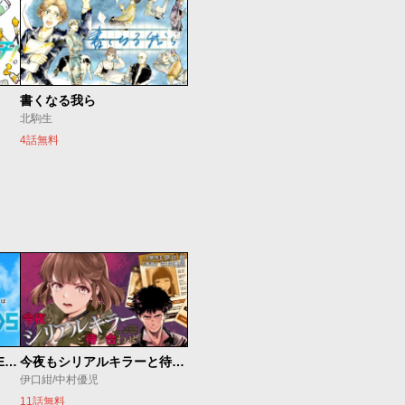
書くなる我ら
北駒生
4話無料
魔法少女リリカルなのは EXCEEDS
今夜もシリアルキラーと待ち合わせ
伊口紺/中村優児
11話無料