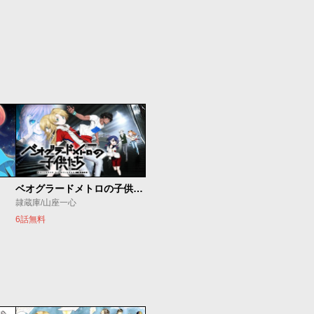
ベオグラードメトロの子供たち
隷蔵庫/山座一心
6話無料