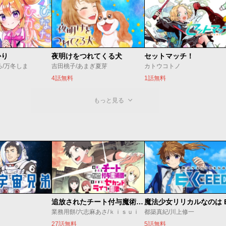
かり
夜明けをつれてくる犬
セットマッチ！
ろ/万冬しま
吉田桃子/あまぎ夏芽
カトウコトノ
4話無料
1話無料
もっと見る
追放されたチート付与魔術師は気ままなセカンドライフを謳歌する。 ～俺は武器だけじゃなく、あらゆるものに『強化ポイント』を付与できるし、俺の意思でいつでも効果を解除できるけど、残った人たち大丈夫？～
業務用餅/六志麻あさ/ｋｉｓｕｉ
都築真紀/川上修一
27話無料
5話無料