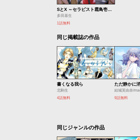
SとX ～セラピスト霜鳥壱人の告白～
多田基生
1話無料
同じ掲載誌の作品
書くなる我ら
北駒生
結城芙由奈/ma
4話無料
9話無料
同じジャンルの作品