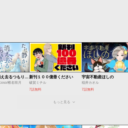
ただ静かに消え去るつもりでした
新刊１００億冊ください
宇宙不動産ほしの
coso/椎名咲月
破賀ミチル
稲井カオル
7話無料
7話無料
もっと見る