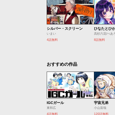
シルバー・スクリーン
ひなたとひ
いまい
高杉六花/べあ
4話無料
8話無料
おすすめの作品
IGCガール
宇宙兄弟
東和広
小山宙哉
4話無料
120話無料