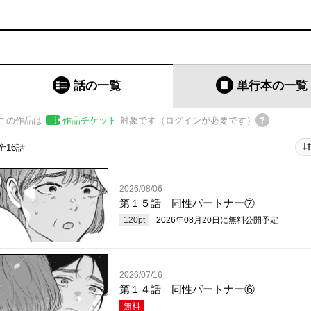
話の一覧
単行本
の一覧
この作品は
作品チケット
対象です（ログインが必要です）
全16話
2026/08/06
第１５話 同性パートナー⑦
120
pt
2026年08月20日
に無料公開予定
2026/07/16
第１４話 同性パートナー⑥
無料