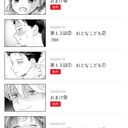
おまけ⑩
無料
2026/07/31
第１２話② おとなこども②
55
pt
2026/07/31
第１２話① おとなこども①
無料
2026/07/24
おまけ⑨
無料
2026/07/17