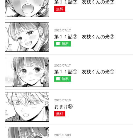
第１１話③ 友枝くんの光③
無料
2026/07/17
第１１話② 友枝くんの光②
無料
2026/07/17
第１１話① 友枝くんの光①
無料
2026/07/10
おまけ⑧
無料
2026/07/03