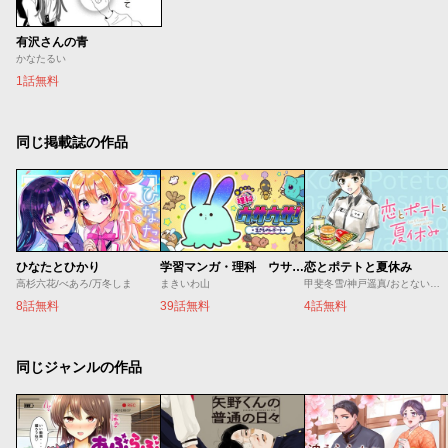
有沢さんの青
かなたるい
1話無料
同じ掲載誌の作品
ひなたとひかり
学習マンガ・理科 ウサウサ！
恋とポテトと夏休み
高杉六花/べあろ/万冬しま
まきいわ山
甲斐冬雪/神戸遥真/おとないちあき
8話無料
39話無料
4話無料
同じジャンルの作品