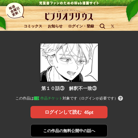
コミックス
お知らせ
ログイン・登録
第１０話③ 解釈不一致③
この作品は
作品チケット
対象です（ログインが必要です）
ログインして読む
45pt
この作品の
無料公開中の話へ