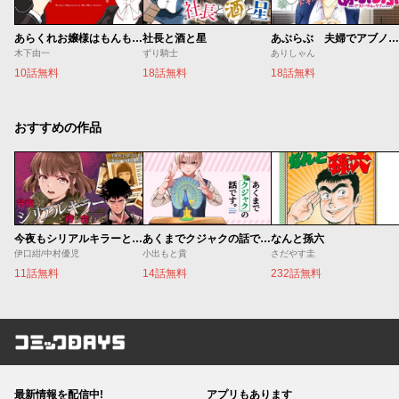
あらくれお嬢様はもんもんしている
社長と酒と星
あぶらぶ 夫婦でアブノーマルなラブしませんか？
木下由一
ずり騎士
ありしゃん
10話無料
18話無料
18話無料
おすすめの作品
今夜もシリアルキラーと待ち合わせ
あくまでクジャクの話です。
なんと孫六
伊口紺/中村優児
小出もと貴
さだやす圭
11話無料
14話無料
232話無料
コミックDAYS
最新情報を配信中!
アプリもあります