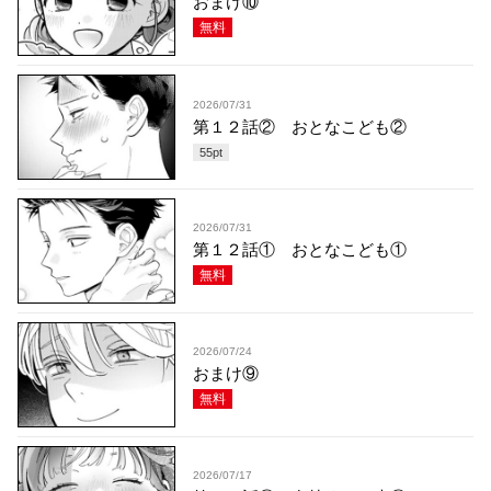
おまけ⑩
無料
2026/07/31
第１２話② おとなこども②
55
pt
2026/07/31
第１２話① おとなこども①
無料
2026/07/24
おまけ⑨
無料
2026/07/17