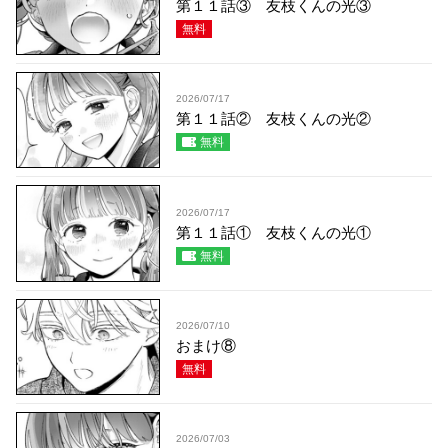
第１１話③ 友枝くんの光③
無料
2026/07/17
第１１話② 友枝くんの光②
無料
2026/07/17
第１１話① 友枝くんの光①
無料
2026/07/10
おまけ⑧
無料
2026/07/03