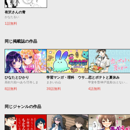
有沢さんの青
かなたるい
1話無料
同じ掲載誌の作品
ひなたとひかり
学習マンガ・理科 ウサウサ！
恋とポテトと夏休み
高杉六花/べあろ/万冬しま
まきいわ山
甲斐冬雪/神戸遥真/おとないちあき
8話無料
39話無料
4話無料
同じジャンルの作品