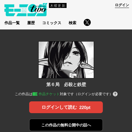
ログイン
木曜更新
作品一覧
履歴
コミックス
検索
第６局 必殺と鉄壁
この作品は
作品チケット
対象です（ログインが必要です）
ログインして読む
220pt
この作品の
無料公開中の話へ