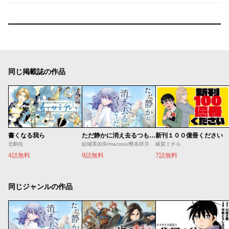
同じ掲載誌の作品
書くなる我ら
ただ静かに消え去るつもりでした
新刊１００億冊ください
北駒生
結城芙由奈/macoso/椎名咲月
破賀ミチル
4話無料
9話無料
7話無料
同じジャンルの作品