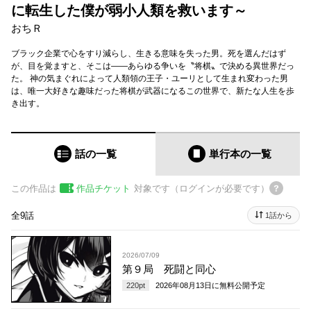
に転生した僕が弱小人類を救います～
おちＲ
ブラック企業で心をすり減らし、生きる意味を失った男。死を選んだはず
が、目を覚ますと、そこは――あらゆる争いを〝将棋〟で決める異世界だっ
た。 神の気まぐれによって人類領の王子・ユーリとして生まれ変わった男
は、唯一大好きな趣味だった将棋が武器になるこの世界で、新たな人生を歩
き出す。
話の一覧
単行本
の一覧
この作品は
作品チケット
対象です（ログインが必要です）
全9話
1話から
2026/07/09
第９局 死闘と同心
220
pt
2026年08月13日
に無料公開予定