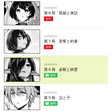
2026/06/11
第８局 凱旋と来訪
無料
2026/05/14
第７局 宣誓と約束
無料
2026/04/09
第６局 必殺と鉄壁
無料
2026/03/12
第５局 父と子
無料