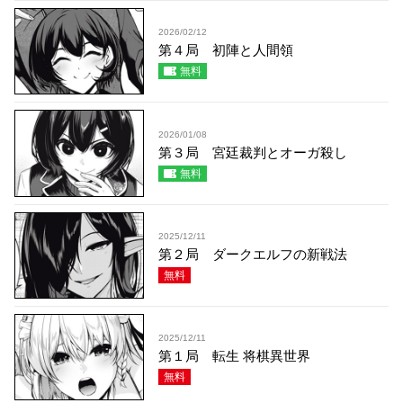
2026/02/12
第４局 初陣と人間領
無料
2026/01/08
第３局 宮廷裁判とオーガ殺し
無料
2025/12/11
第２局 ダークエルフの新戦法
無料
2025/12/11
第１局 転生 将棋異世界
無料