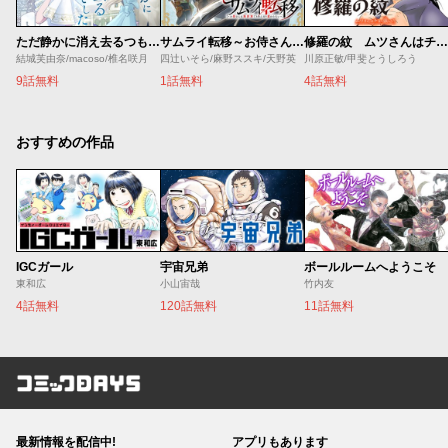
ただ静かに消え去るつもりでした
修羅の紋 ムツさんはチョー強い？！
サムライ転移～お侍さんは異世界でもあんまり変わらない～
結城芙由奈/macoso/椎名咲月
川原正敏/甲斐とうしろう
四辻いそら/麻野ススキ/天野英
9話無料
4話無料
1話無料
おすすめの作品
IGCガール
宇宙兄弟
ボールルームへようこそ
東和広
小山宙哉
竹内友
4話無料
120話無料
11話無料
コミックDAYS
最新情報を配信中!
アプリもあります