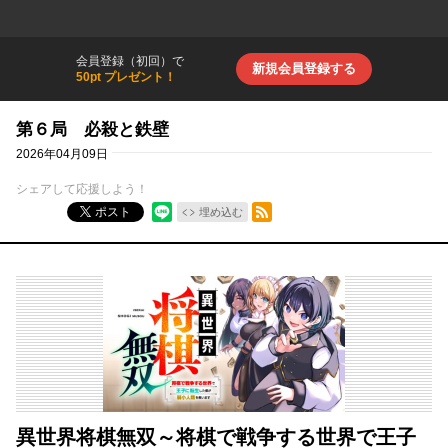
会員登録（初回）で
新規会員登録する
50pt プレゼント！
第６局 必殺と鉄壁
2026年04月09日
シェアして応援しよう！
RSSフィード
ポスト
埋め込む
異世界将棋無双～将棋で戦争する世界で王子