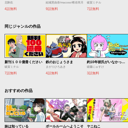
北駒生
結城芙由奈/macoso/椎名咲月
破賀ミチル
4話無料
9話無料
7話無料
同じジャンルの作品
新刊１００億冊ください
鉄のおじょうさま
約10年彼氏がいなかったが結婚できるか本気出してみた 32歳からのマチアプ冒険記
破賀ミチル
まがりひろあき
磋藤にゅすけ
7話無料
4話無料
3話無料
おすすめの作品
妹は知っている
ボールルームへようこそ
ヤニねこ