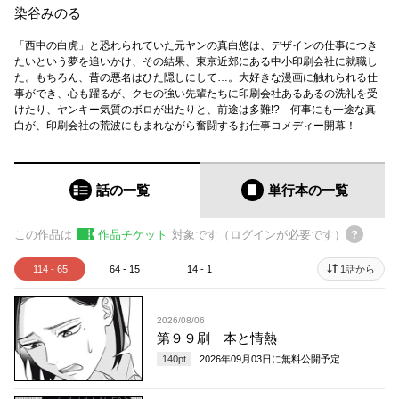
染谷みのる
「西中の白虎」と恐れられていた元ヤンの真白悠は、デザインの仕事につき
たいという夢を追いかけ、その結果、東京近郊にある中小印刷会社に就職し
た。もちろん、昔の悪名はひた隠しにして…。大好きな漫画に触れられる仕
事ができ、心も躍るが、クセの強い先輩たちに印刷会社あるあるの洗礼を受
けたり、ヤンキー気質のボロが出たりと、前途は多難!? 何事にも一途な真
白が、印刷会社の荒波にもまれながら奮闘するお仕事コメディー開幕！
話の一覧
単行本
の一覧
この作品は
作品チケット
対象です（ログインが必要です）
114 - 65
64 - 15
14 - 1
1話から
2026/08/06
第９９刷 本と情熱
140
pt
2026年09月03日
に無料公開予定