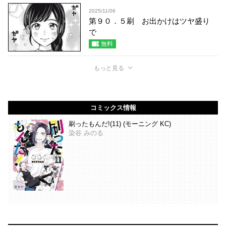
2025/11/06
第９０．５刷 お出かけはツヤ盛り
で
無料
もっと見る
コミックス情報
刷ったもんだ!(11) (モーニング KC)
染谷 みのる