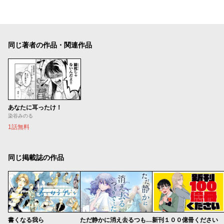
同じ著者の作品・関連作品
あなたに耳ったけ！
染谷みのる
1話無料
同じ掲載誌の作品
書くなる我ら
ただ静かに消え去るつもりでした
新刊１００億冊ください