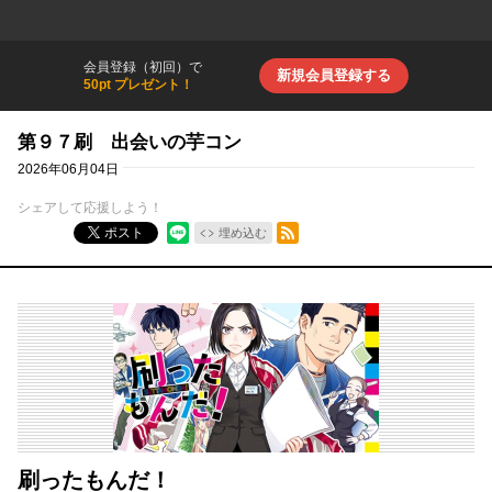
会員登録（初回）で
新規会員登録する
50pt プレゼント！
第９７刷 出会いの芋コン
2026年06月04日
シェアして応援しよう！
RSSフィード
ポスト
埋め込む
刷ったもんだ！