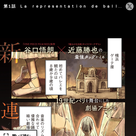
シ
第１話 Ｌａ ｒｅｐｒｅｓｅｎｔａｔｉｏｎ ｄｅ ｂａｌｌｅｔ 〜 バレーの公演
ェ
ア
す
る