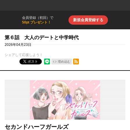
会員登録（初回）で
新規会員登録する
50pt プレゼント！
第６話 大人のデートと中学時代
2026年04月23日
シェアして応援しよう！
RSSフィード
ポスト
埋め込む
セカンドハーフガールズ