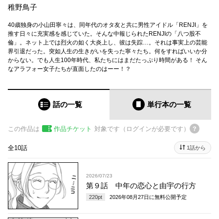
稚野鳥子
40歳独身の小山田寧々は、同年代のオタ友と共に男性アイドル「RENJI」を
推す日々に充実感を感じていた。そんな中報じられたRENJIの「八つ股不
倫」。ネット上では烈火の如く大炎上し、彼は失踪…。それは事実上の芸能
界引退だった。突如人生の生きがいを失った寧々たち。何をすればいいか分
からない。でも人生100年時代、私たちにはまだたっぷり時間がある！ そん
なアラフォー女子たちが直面したのはーー！？
話の一覧
単行本
の一覧
この作品は
作品チケット
対象です（ログインが必要です）
全10話
1話から
2026/07/23
第９話 中年の恋心と由宇の行方
220
pt
2026年08月27日
に無料公開予定