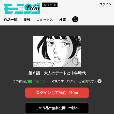
ログイン
木曜更新
作品一覧
履歴
コミックス
検索
第６話 大人のデートと中学時代
この作品は
作品チケット
対象です（ログインが必要です）
ログインして読む
210pt
この作品の
無料公開中の話へ