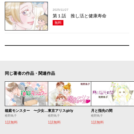
2025/11/27
第１話 推し活と健康寿命
無料
同じ著者の作品・関連作品
箱庭モンスター 〜少女漫画家、ときどき紙袋〜
東京アリスgirly
月と指先の間
稚野鳥子
稚野鳥子
稚野鳥子
1話無料
1話無料
1話無料