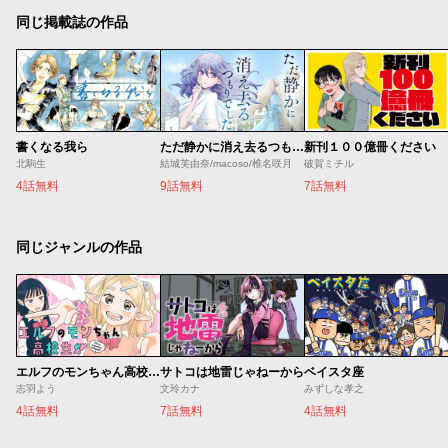
同じ掲載誌の作品
書くなる我ら
ただ静かに消え去るつもりでした
新刊１００億冊ください
北駒生
結城芙由奈/macoso/椎名咲月
破賀ミチル
4話無料
9話無料
7話無料
同じジャンルの作品
エルフのモンちゃん高校生!!
サトコは地雷じゃねーから
ベイスタ座
志羽よう
文玲カナ
みずしな孝之
4話無料
7話無料
4話無料