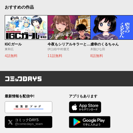
おすすめの作品
IGCガール
今夜もシリアルキラーと待ち合わせ
虐幸のくるちゃん
東和広
伊口紺/中村優児
木陰ひな田
4話無料
11話無料
8話無料
コミックDAYS
最新情報を配信中!
アプリもあります
編集部ブログ
コミックDAYS
@comicdays_team