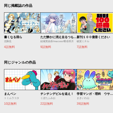
同じ掲載誌の作品
書くなる我ら
ただ静かに消え去るつもりでした
新刊１００億冊ください
北駒生
結城芙由奈/macoso/椎名咲月
破賀ミチル
4話無料
9話無料
7話無料
同じジャンルの作品
まんペン
チンチンデビルを追え！
学習マンガ・理科 ウサウサ！
トミムラコタ
くぼたふみお
まきいわ山
10話無料
22話無料
39話無料