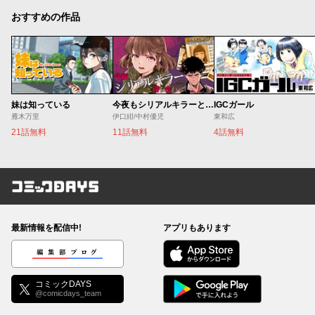
おすすめの作品
妹は知っている
今夜もシリアルキラーと待ち合わせ
IGCガール
雁木万里
伊口紺/中村優児
東和広
21話無料
11話無料
4話無料
コミックDAYS
最新情報を配信中!
アプリもあります
編集部ブログ
コミックDAYS
@comicdays_team