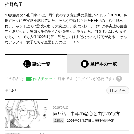
稚野鳥子
40歳独身の小山田寧々は、同年代のオタ友と共に男性アイドル「RENJI」を
推す日々に充実感を感じていた。そんな中報じられたRENJIの「八つ股不
倫」。ネット上では烈火の如く大炎上し、彼は失踪…。それは事実上の芸能
界引退だった。突如人生の生きがいを失った寧々たち。何をすればいいか分
からない。でも人生100年時代、私たちにはまだたっぷり時間がある！ そん
なアラフォー女子たちが直面したのはーー！？
話の一覧
単行本
の一覧
この作品は
作品チケット
対象です（ログインが必要です）
全10話
1話から
2026/07/23
第９話 中年の恋心と由宇の行方
220
pt
2026年08月27日
に無料公開予定