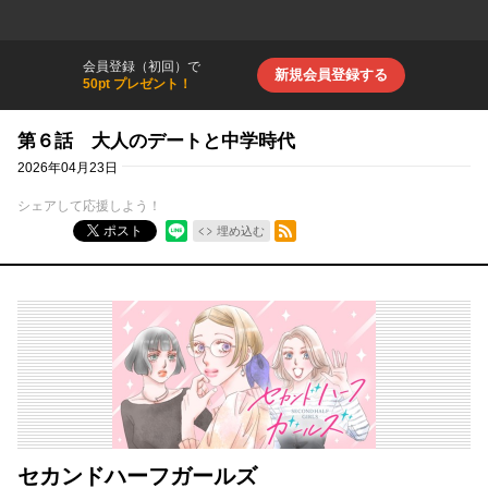
会員登録（初回）で
新規会員登録する
50pt プレゼント！
第６話 大人のデートと中学時代
2026年04月23日
シェアして応援しよう！
RSSフィード
ポスト
埋め込む
セカンドハーフガールズ