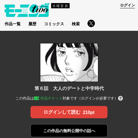
ログイン
木曜更新
作品一覧
履歴
コミックス
検索
第６話 大人のデートと中学時代
この作品は
作品チケット
対象です（ログインが必要です）
ログインして読む
210pt
この作品の
無料公開中の話へ