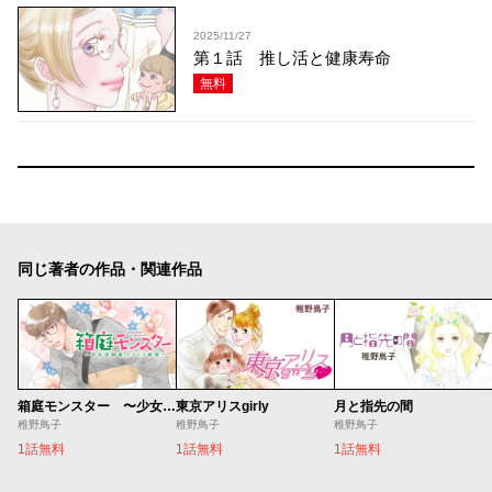
2025/11/27
第１話 推し活と健康寿命
無料
同じ著者の作品・関連作品
箱庭モンスター 〜少女漫画家、ときどき紙袋〜
東京アリスgirly
月と指先の間
稚野鳥子
稚野鳥子
稚野鳥子
1話無料
1話無料
1話無料