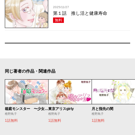
2025/11/27
第１話 推し活と健康寿命
無料
同じ著者の作品・関連作品
箱庭モンスター 〜少女漫画家、ときどき紙袋〜
東京アリスgirly
月と指先の間
稚野鳥子
稚野鳥子
稚野鳥子
1話無料
1話無料
1話無料