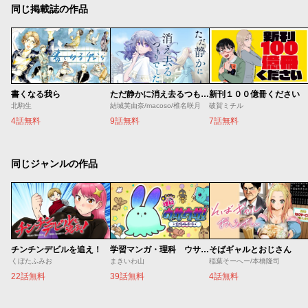
同じ掲載誌の作品
書くなる我ら
ただ静かに消え去るつもりでした
新刊１００億冊ください
北駒生
結城芙由奈/macoso/椎名咲月
破賀ミチル
4話無料
9話無料
7話無料
同じジャンルの作品
チンチンデビルを追え！
学習マンガ・理科 ウサウサ！
そばギャルとおじさん
くぼたふみお
まきいわ山
稲葉そーへー/本橋隆司
22話無料
39話無料
4話無料