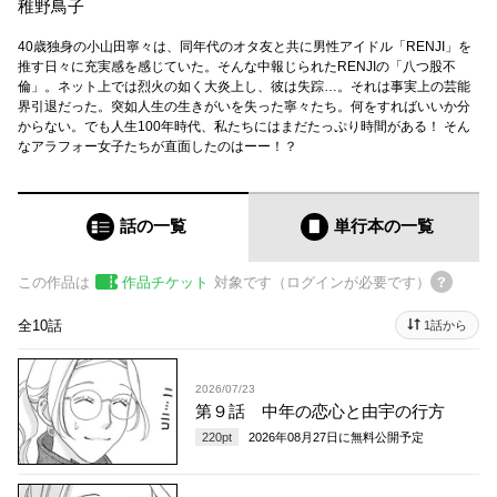
稚野鳥子
40歳独身の小山田寧々は、同年代のオタ友と共に男性アイドル「RENJI」を
推す日々に充実感を感じていた。そんな中報じられたRENJIの「八つ股不
倫」。ネット上では烈火の如く大炎上し、彼は失踪…。それは事実上の芸能
界引退だった。突如人生の生きがいを失った寧々たち。何をすればいいか分
からない。でも人生100年時代、私たちにはまだたっぷり時間がある！ そん
なアラフォー女子たちが直面したのはーー！？
話の一覧
単行本
の一覧
この作品は
作品チケット
対象です（ログインが必要です）
全10話
1話から
2026/07/23
第９話 中年の恋心と由宇の行方
220
pt
2026年08月27日
に無料公開予定