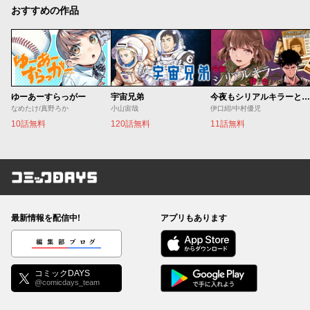
おすすめの作品
ゆーあーすらっがー
宇宙兄弟
今夜もシリアルキラーと待ち合わせ
なめたけ/真野ろか
小山宙哉
伊口紺/中村優児
10話無料
120話無料
11話無料
コミックDAYS
最新情報を配信中!
アプリもあります
編集部ブログ
コミックDAYS
@comicdays_team