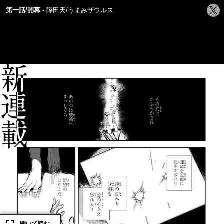
シ
第一話/開幕
降田天/うまみザウルス
ェ
ア
す
る