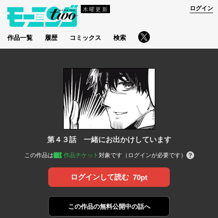
ログイン
木曜更新
作品一覧
履歴
コミックス
検索
第４３話 一緒にお出かけしています
この作品は
作品チケット
対象です（ログインが必要です）
ログインして読む
70pt
この作品の
無料公開中の話へ