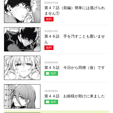
2026/07/16
第４７話（前編）簡単には逃げられ
ません①
無料
2026/07/02
第４６話 手を汚すことも厭いませ
ん
無料
2026/06/18
第４５話 今日から同僚（仮）です
無料
2026/06/04
第４４話 お姫様が助けに来ました
無料