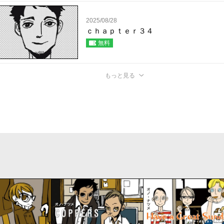
2025/08/28
ｃｈａｐｔｅｒ３４
無料
もっと見る