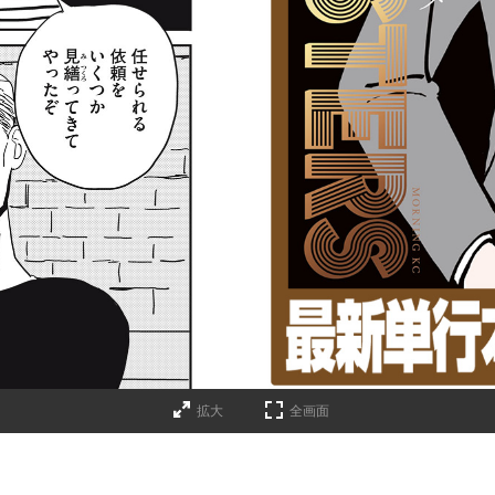
詳細ページへのリンク
拡大
全画面