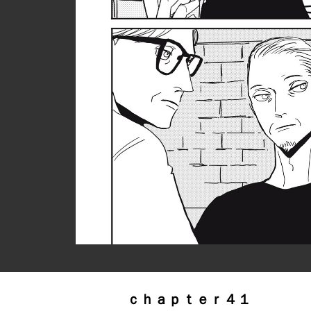
ｃｈａｐｔｅｒ４１