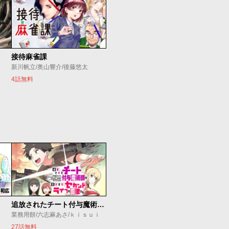
接待麻雀課
新川帆立/奥山響介/後藤悠太
4話無料
追放されたチート付与魔術師は気ままなセカンドライフを謳歌する。 ～俺は武器だけじゃなく、あらゆるものに『強化ポイント』を付与できるし、俺の意思でいつでも効果を解除できるけど、残った人たち大丈夫？～
業務用餅/六志麻あさ/ｋｉｓｕｉ
27話無料