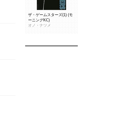
ザ・ゲームスターズ(1) (モ
ーニングKC)
オノ・ナツメ