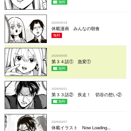
無料
2026/05/19
休載漫画 みんなの朝食
無料
2026/05/05
第３４話① 急変①
無料
2026/04/21
第３３話② 疾走！ 切谷の想い②
無料
2026/04/07
休載イラスト Now Loading...