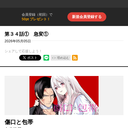
会員登録（初回）で
新規会員登録する
50pt プレゼント！
第３４話① 急変①
2026年05月05日
シェアして応援しよう！
RSSフィード
ポスト
埋め込む
傷口と包帯