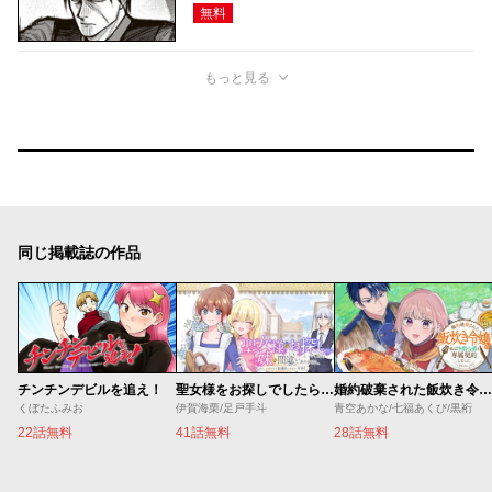
無料
もっと見る
同じ掲載誌の作品
チンチンデビルを追え！
聖女様をお探しでしたら妹で間違いありません。さあどうぞお連れください、今すぐ。
婚約破棄された飯炊き令嬢の私は冷酷公爵と専属契約しました～ですが胃袋を掴んだ結果、冷たかった公爵様がどんどん優しくなっています～
くぼたふみお
伊賀海栗/足戸手斗
青空あかな/七福あくび/黒裄
22話無料
41話無料
28話無料