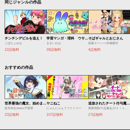
同じジャンルの作品
チンチンデビルを追え！
学習マンガ・理科 ウサウサ！
そばギャルとおじさん
くぼたふみお
まきいわ山
稲葉そーへー/本橋隆司
22話無料
39話無料
4話無料
おすすめの作品
世界最強の魔女、始めました ～私だけ『攻略サイト』を見れる世界で自由に生きます～
ヤニねこ
追放されたチート付与魔術師は気ままなセカンドライフを謳歌する。 ～俺は武器だけじゃなく、あらゆるものに『強化ポイント』を付与できるし、俺の意思でいつでも効果を解除できるけど、残った人たち大丈夫？～
坂木持丸/riritto/戸賀環
にゃんにゃんファクトリー
業務用餅/六志麻あさ/ｋｉｓｕｉ
23話無料
107話無料
27話無料