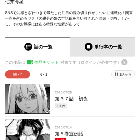
七井海星
SNSで共感とざわつきで満たした注目の読み切り作が、ついに連載化！関東
一円を占めるヤクザの親分の娘の世話係を言い渡された若頭・切谷。しか
し、そのお嬢様にはある特殊な性癖があって…
話の一覧
単行本
の一覧
この作品は
作品チケット
対象です（ログインが必要です）
56 - 7
6 - 1
1話から
2026/07/28
第３７話 初夜
100
pt
2026/07/14
第５巻宣伝話