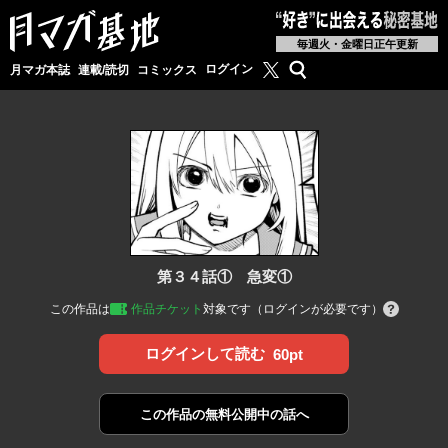
毎週火・金曜日正午更新
月マガ基地公式X
検索
ログイン
月マガ本誌
連載/読切
コミックス
第３４話① 急変①
この作品は
作品チケット
対象です（ログインが必要です）
ログインして読む
60pt
この作品の
無料公開中の話へ