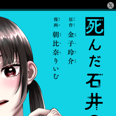
シ
ェ
ア
す
る