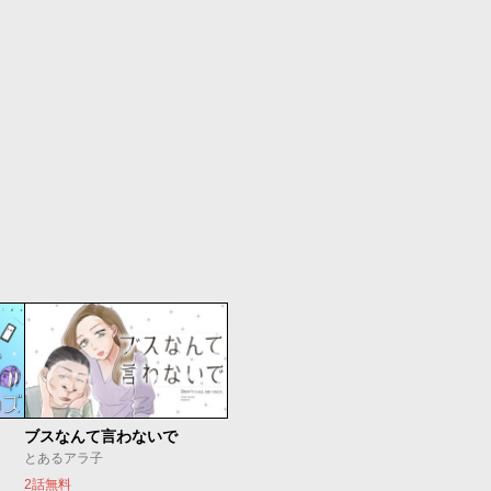
ブスなんて言わないで
とあるアラ子
2話無料