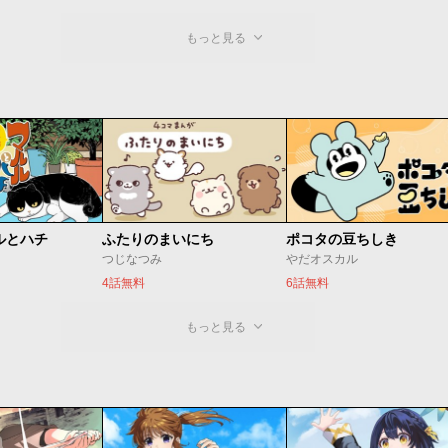
もっと見る
ルとハチ
ふたりのまいにち
ポコタの豆ちしき
つじなつみ
やだオスカル
4話無料
6話無料
もっと見る