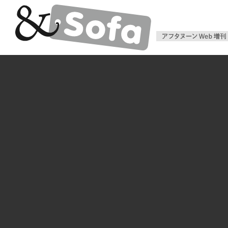
アフタヌー