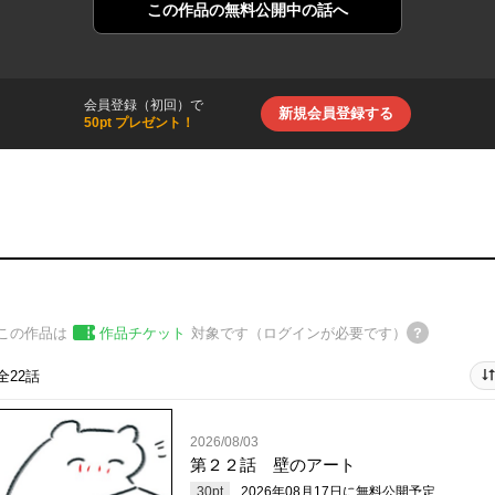
この作品の
無料公開中の話へ
会員登録（初回）で
新規会員登録する
50pt プレゼント！
この作品は
作品チケット
対象です（ログインが必要です）
全22話
2026/08/03
第２２話 壁のアート
30
pt
2026年08月17日
に無料公開予定