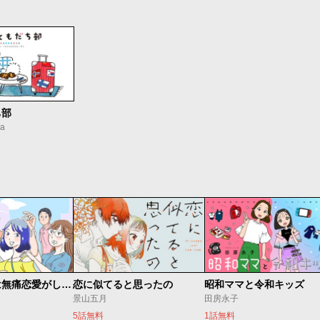
ち部
a
わたしたちは無痛恋愛がしたい 〜鍵垢女子と星屑男子とフェミおじさん〜
恋に似てると思ったの
昭和ママと令和キッズ
景山五月
田房永子
5話無料
1話無料