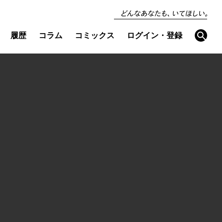
どんなあなたも、い
てほしい。
検
履歴
コラム
コミックス
ログイン・登録
索