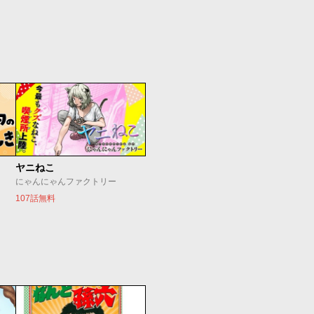
ヤニねこ
にゃんにゃんファクトリー
107話無料