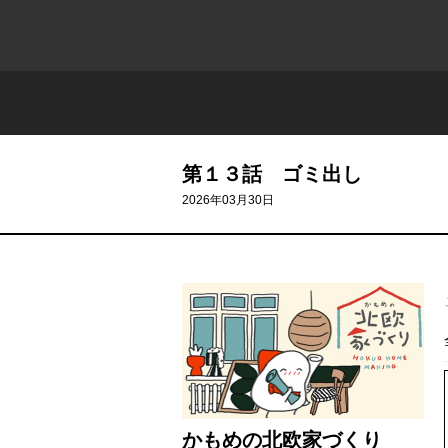
第１３話 ゴミ出し
2026年03月30日
かもめの北欧家づくり